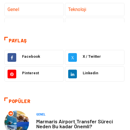
Genel
Teknoloji
Tanıtıcı Reklam
Sağlık
Eğitim
Hukuk
PAYLAŞ
Makine
Elektronik
Facebook
X / Twitter
X
Gıda
Otomotiv
Pinterest
Linkedin
Güzellik & Bakım
Giyim
Emlak
Organizasyon
POPÜLER
Bilgisayar & Yazılım
Metalar
GENEL
Marmaris Airport Transfer Süreci
Neden Bu kadar Önemli?
Mobilya
Seo Teknikleri