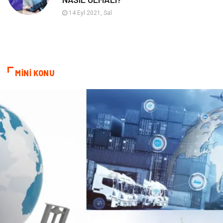
Hosting
Programlama
14 Eyl 2021, Sal
Sandbox Blackhat
Tarım & Hayvancılık
Google Sıralama
MİNİ KONU