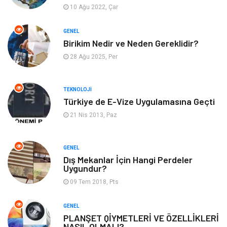
10 Ağu 2022, Çar
Tatil
Arama Motorları
GENEL
Optimizasyonu
Birikim Nedir ve Neden Gereklidir?
28 Ağu 2025, Per
Webmaster Araçları
Bebek Giyim
Görsel
Aksesuar
TEKNOLOJI
Türkiye de E-Vize Uygulamasına Geçti
Backlink
İçerik
21 Nis 2013, Paz
Domain
Kurumsal
GENEL
Dış Mekanlar İçin Hangi Perdeler
Hediyelik Eşya
Kültür
Uygundur?
09 Tem 2018, Pts
Algoritma
Seo Nedir
GENEL
Anahtar Kelime
Penguen
PLANŞET QİYMETLERİ VE ÖZELLİKLERİ
NASIL OLMALI?