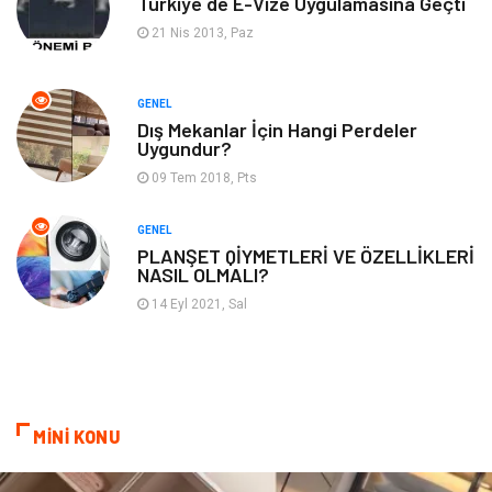
Türkiye de E-Vize Uygulamasına Geçti
Backlink
İçerik
21 Nis 2013, Paz
Domain
Kurumsal
GENEL
Dış Mekanlar İçin Hangi Perdeler
Hediyelik Eşya
Kültür
Uygundur?
09 Tem 2018, Pts
Algoritma
Seo Nedir
GENEL
Anahtar Kelime
Penguen
PLANŞET QİYMETLERİ VE ÖZELLİKLERİ
NASIL OLMALI?
Hosting
Programlama
14 Eyl 2021, Sal
Sandbox Blackhat
Tarım & Hayvancılık
Google Sıralama
MİNİ KONU