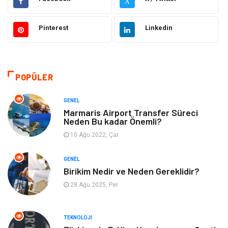
X
Gıda
Otomotiv
Pinterest
Linkedin
Güzellik & Bakım
Giyim
Emlak
Organizasyon
POPÜLER
Bilgisayar & Yazılım
Metalar
GENEL
Marmaris Airport Transfer Süreci
Neden Bu kadar Önemli?
Mobilya
Seo Teknikleri
10 Ağu 2022, Çar
Tatil
Arama Motorları
GENEL
Optimizasyonu
Birikim Nedir ve Neden Gereklidir?
28 Ağu 2025, Per
Webmaster Araçları
Bebek Giyim
Görsel
Aksesuar
TEKNOLOJI