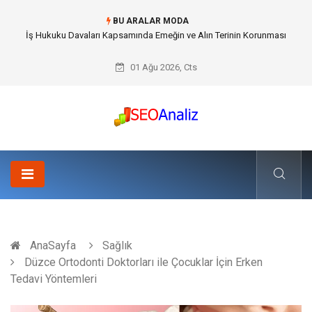
BU ARALAR MODA
Best Security Software (En İyi Güvenlik Yazılımı) ile Uzaktan Çalışmada
Ağ Güvenliğini Sağlamak
01 Ağu 2026, Cts
AnaSayfa
Sağlık
Düzce Ortodonti Doktorları ile Çocuklar İçin Erken
Tedavi Yöntemleri