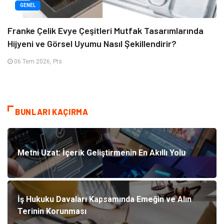
GENEL
Franke Çelik Evye Çeşitleri Mutfak Tasarımlarında
Hijyeni ve Görsel Uyumu Nasıl Şekillendirir?
06 Tem 2026, Pts
BUNLARI KAÇIRMA
Metni Uzat: İçerik Geliştirmenin En Akıllı Yolu
İş Hukuku Davaları Kapsamında Emeğin ve Alın
Terinin Korunması