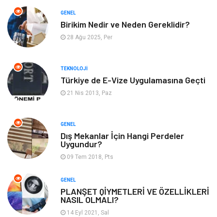
Tatil
Arama Motorları
GENEL
Optimizasyonu
Birikim Nedir ve Neden Gereklidir?
28 Ağu 2025, Per
Webmaster Araçları
Bebek Giyim
Görsel
Aksesuar
TEKNOLOJI
Türkiye de E-Vize Uygulamasına Geçti
Backlink
İçerik
21 Nis 2013, Paz
Domain
Kurumsal
GENEL
Dış Mekanlar İçin Hangi Perdeler
Hediyelik Eşya
Kültür
Uygundur?
09 Tem 2018, Pts
Algoritma
Seo Nedir
GENEL
Anahtar Kelime
Penguen
PLANŞET QİYMETLERİ VE ÖZELLİKLERİ
NASIL OLMALI?
Hosting
Programlama
14 Eyl 2021, Sal