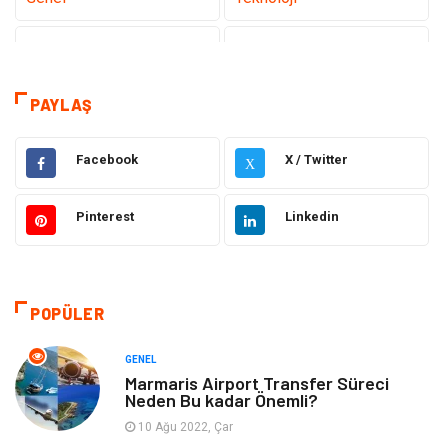
Tanıtıcı Reklam
Sağlık
Eğitim
Hukuk
PAYLAŞ
Makine
Elektronik
Facebook
X / Twitter
X
Gıda
Otomotiv
Pinterest
Linkedin
Güzellik & Bakım
Giyim
Emlak
Organizasyon
POPÜLER
Bilgisayar & Yazılım
Metalar
GENEL
Marmaris Airport Transfer Süreci
Neden Bu kadar Önemli?
Mobilya
Seo Teknikleri
10 Ağu 2022, Çar