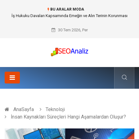
BU ARALAR MODA
Best Security Software (En İyi Güvenlik Yazılımı) ile Uzaktan Çalışmada
Ağ Güvenliğini Sağlamak
30 Tem 2026, Per
AnaSayfa
Teknoloji
İnsan Kaynakları Süreçleri Hangi Aşamalardan Oluşur?