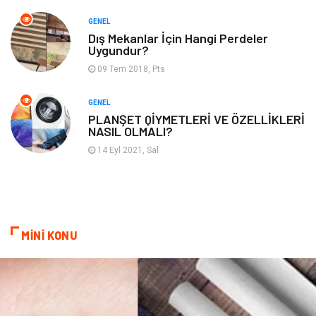
Domain
Kurumsal
GENEL
Dış Mekanlar İçin Hangi Perdeler
Hediyelik Eşya
Kültür
Uygundur?
09 Tem 2018, Pts
Algoritma
Seo Nedir
GENEL
Anahtar Kelime
Penguen
PLANŞET QİYMETLERİ VE ÖZELLİKLERİ
NASIL OLMALI?
Hosting
Programlama
14 Eyl 2021, Sal
Sandbox Blackhat
Tarım & Hayvancılık
Google Sıralama
MİNİ KONU