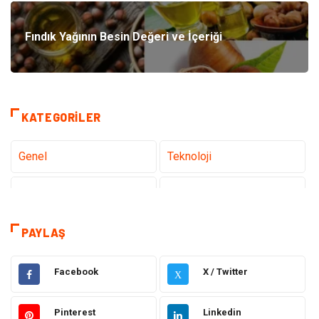
Fındık Yağının Besin Değeri ve İçeriği
KATEGORILER
Genel
Teknoloji
Tanıtıcı Reklam
Sağlık
Eğitim
Hukuk
PAYLAŞ
Makine
Elektronik
Facebook
X / Twitter
X
Gıda
Otomotiv
Pinterest
Linkedin