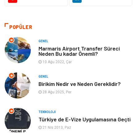
Güzellik & Bakım
Giyim
Emlak
Organizasyon
POPÜLER
Bilgisayar & Yazılım
Metalar
GENEL
Marmaris Airport Transfer Süreci
Neden Bu kadar Önemli?
Mobilya
Seo Teknikleri
10 Ağu 2022, Çar
Tatil
Arama Motorları
GENEL
Optimizasyonu
Birikim Nedir ve Neden Gereklidir?
28 Ağu 2025, Per
Webmaster Araçları
Bebek Giyim
Görsel
Aksesuar
TEKNOLOJI
Türkiye de E-Vize Uygulamasına Geçti
Backlink
İçerik
21 Nis 2013, Paz