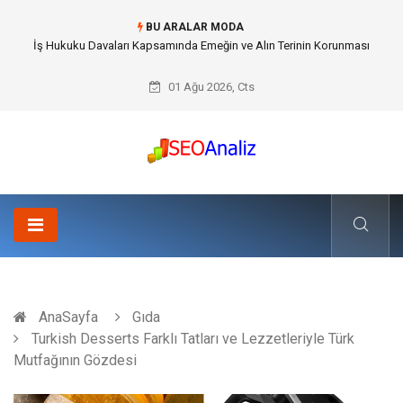
BU ARALAR MODA
Best Security Software (En İyi Güvenlik Yazılımı) ile Uzaktan Çalışmada
Ağ Güvenliğini Sağlamak
01 Ağu 2026, Cts
AnaSayfa
Gıda
Turkish Desserts Farklı Tatları ve Lezzetleriyle Türk
Mutfağının Gözdesi