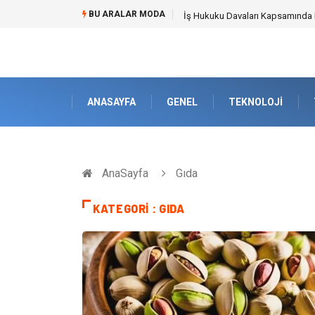
BU ARALAR MODA
Best Security Software (En İyi G
ANASAYFA
GENEL
TEKNOLOJI
AnaSayfa
Gıda
KATEGORI : GIDA