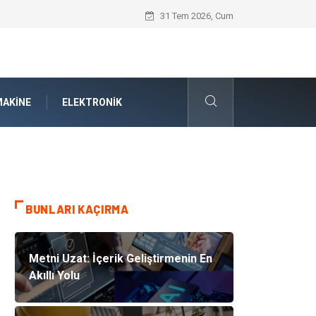
Volkswagen Yedek Parça Seçiminde Mühe
31 Tem 2026, Cum
AKINE
ELEKTRONIK
BUNLARI KAÇIRMA
Metni Uzat: İçerik Geliştirmenin En
Akıllı Yolu