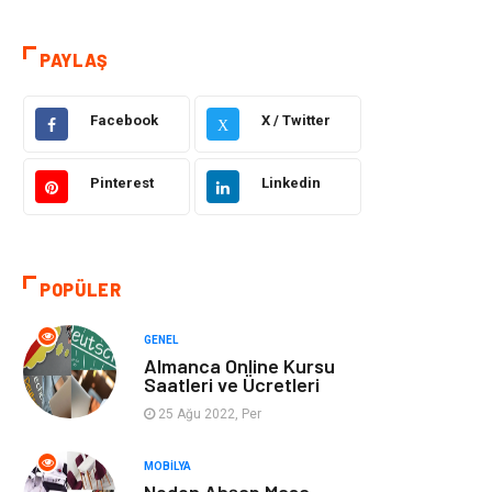
Makine
Elektronik
PAYLAŞ
Gıda
Otomotiv
Facebook
X / Twitter
X
Güzellik & Bakım
Giyim
Pinterest
Linkedin
Emlak
Organizasyon
Bilgisayar &
Metalar
Yazılım
POPÜLER
Mobilya
Seo Teknikleri
GENEL
Almanca Online Kursu
Saatleri ve Ücretleri
Tatil
Arama Motorları
25 Ağu 2022, Per
Optimizasyonu
MOBILYA
Webmaster
Bebek Giyim