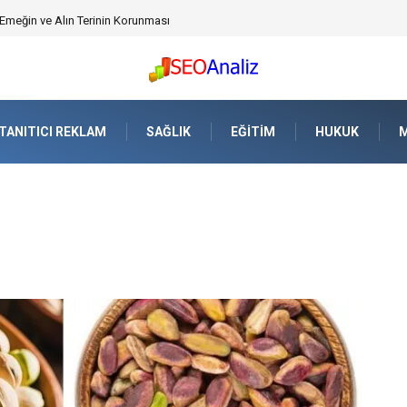
üvenlik Yazılımı) ile Uzaktan Çalışmada Ağ Güvenliğini Sağlamak
TANITICI REKLAM
SAĞLIK
EĞITIM
HUKUK
M