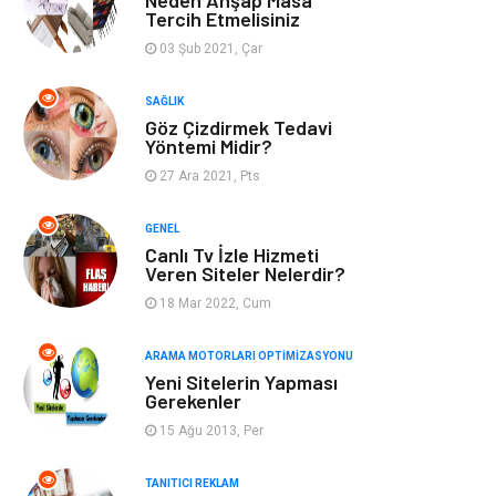
Neden Ahşap Masa
Araçları
Tercih Etmelisiniz
03 Şub 2021, Çar
Görsel
Aksesuar
SAĞLIK
Göz Çizdirmek Tedavi
Backlink
İçerik
Yöntemi Midir?
27 Ara 2021, Pts
Domain
Kurumsal
GENEL
Hediyelik Eşya
Kültür
Canlı Tv İzle Hizmeti
Veren Siteler Nelerdir?
Algoritma
Seo Nedir
18 Mar 2022, Cum
Anahtar Kelime
Penguen
ARAMA MOTORLARI OPTIMIZASYONU
Yeni Sitelerin Yapması
Gerekenler
Hosting
Programlama
15 Ağu 2013, Per
Sandbox Blackhat
Tarım &
TANITICI REKLAM
Hayvancılık