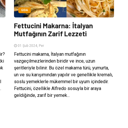
GIDA
Fettucini Makarna: İtalyan
Mutfağının Zarif Lezzeti
01 Şub 2024, Per
ir?
Fettucini makarna, İtalyan mutfağının
tki
vazgeçilmezlerinden biridir ve ince, uzun
ok
şeritleriyle bilinir. Bu özel makarna türü, yumurta,
un ve su karışımından yapılır ve genellikle kremalı,
l
soslu yemeklerle mükemmel bir uyum içindedir.
.
Fettucini, özellikle Alfredo sosuyla bir araya
geldiğinde, zarif bir yemek...