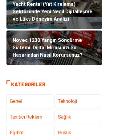
Yacht Rental (Yat Kiralama)
Sektöründe Yeni Nesil Dijitalleşme
ve Lüks Deneyim Analizi
Novec 1230 Yangın Söndürme
Sistemi: Dijital Mirasınızı Su
Hasarından Nasıl Korursunuz?
KATEGORILER
Genel
Teknoloji
Tanıtıcı Reklam
Sağlık
Eğitim
Hukuk