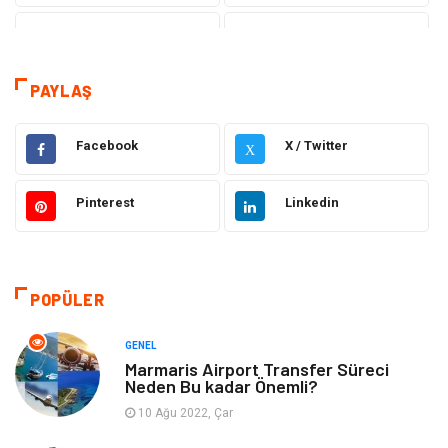
Tanıtıcı Reklam
Sağlık
Eğitim
Hukuk
PAYLAŞ
Makine
Elektronik
Facebook
X / Twitter
X
Gıda
Otomotiv
Pinterest
Linkedin
Güzellik & Bakım
Giyim
Emlak
Organizasyon
POPÜLER
Bilgisayar & Yazılım
Metalar
GENEL
Marmaris Airport Transfer Süreci
Neden Bu kadar Önemli?
Mobilya
Seo Teknikleri
10 Ağu 2022, Çar
Tatil
Arama Motorları