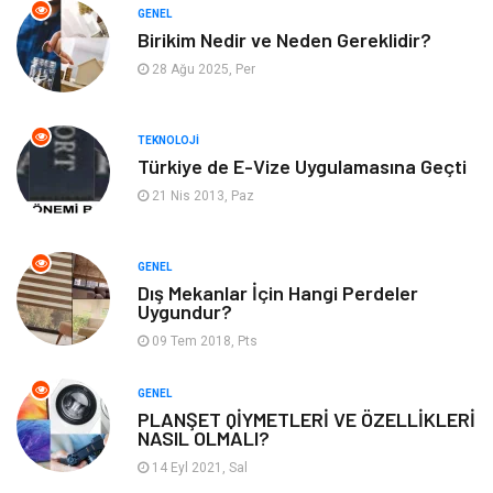
GENEL
Optimizasyonu
Birikim Nedir ve Neden Gereklidir?
28 Ağu 2025, Per
Webmaster Araçları
Bebek Giyim
Görsel
Aksesuar
TEKNOLOJI
Türkiye de E-Vize Uygulamasına Geçti
Backlink
İçerik
21 Nis 2013, Paz
Domain
Kurumsal
GENEL
Dış Mekanlar İçin Hangi Perdeler
Hediyelik Eşya
Kültür
Uygundur?
09 Tem 2018, Pts
Algoritma
Seo Nedir
GENEL
Anahtar Kelime
Penguen
PLANŞET QİYMETLERİ VE ÖZELLİKLERİ
NASIL OLMALI?
Hosting
Programlama
14 Eyl 2021, Sal