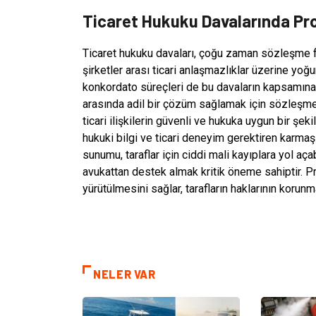
Ticaret Hukuku Davalarında Pr
Ticaret hukuku davaları, çoğu zaman sözleşme fes
şirketler arası ticari anlaşmazlıklar üzerine yoğun
konkordato süreçleri de bu davaların kapsamına 
arasında adil bir çözüm sağlamak için sözleşme h
ticari ilişkilerin güvenli ve hukuka uygun bir şek
hukuki bilgi ve ticari deneyim gerektiren karmaşı
sunumu, taraflar için ciddi mali kayıplara yol aç
avukattan destek almak kritik öneme sahiptir. Pr
yürütülmesini sağlar, tarafların haklarının korunm
NELER VAR