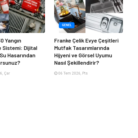
GENEL
30 Yangın
Franke Çelik Evye Çeşitleri
Sistemi: Dijital
Mutfak Tasarımlarında
ı Su Hasarından
Hijyeni ve Görsel Uyumu
ursunuz?
Nasıl Şekillendirir?
6, Çar
06 Tem 2026, Pts