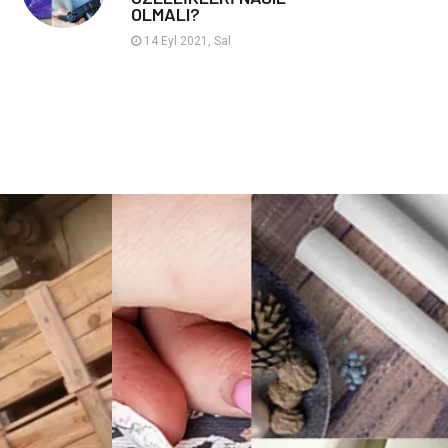
OLMALI?
Hayvancılık
14 Eyl 2021, Sal
Google Sıralama