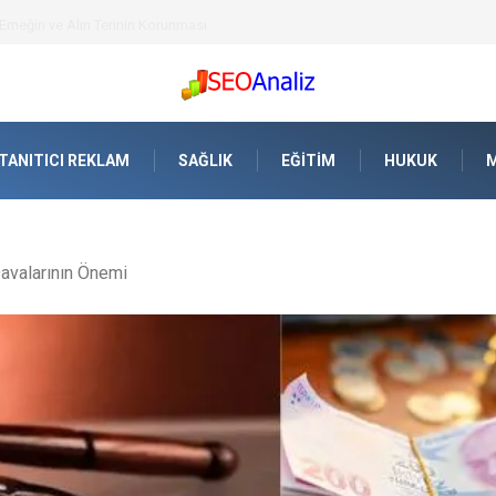
meğin ve Alın Terinin Korunması
TANITICI REKLAM
SAĞLIK
EĞITIM
HUKUK
M
avalarının Önemi