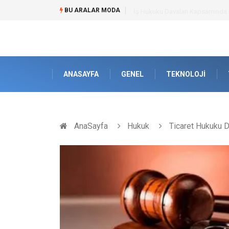
BU ARALAR MODA
İş Hukuku Davaları Kapsamında E
ANASAYFA
GENEL
TEKNOLOJI
AnaSayfa
Hukuk
Ticaret Hukuku D