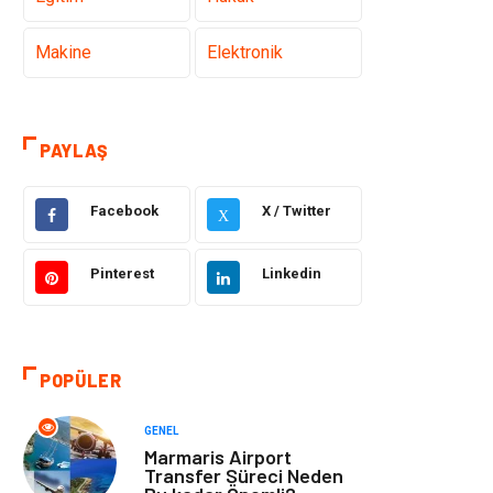
Makine
Elektronik
Gıda
Otomotiv
PAYLAŞ
Güzellik & Bakım
Giyim
Facebook
X / Twitter
X
Emlak
Organizasyon
Pinterest
Linkedin
Bilgisayar &
Metalar
Yazılım
Mobilya
Seo Teknikleri
POPÜLER
Tatil
Arama Motorları
GENEL
Optimizasyonu
Marmaris Airport
Transfer Süreci Neden