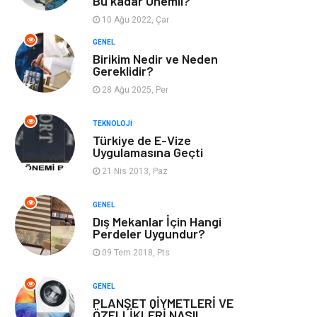
Bu kadar Önemli?
Webmaster
Bebek Giyim
Araçları
10 Ağu 2022, Çar
GENEL
Görsel
Aksesuar
Birikim Nedir ve Neden
Gereklidir?
28 Ağu 2025, Per
Backlink
İçerik
TEKNOLOJI
Domain
Kurumsal
Türkiye de E-Vize
Uygulamasına Geçti
Hediyelik Eşya
Kültür
21 Nis 2013, Paz
Algoritma
Seo Nedir
GENEL
Dış Mekanlar İçin Hangi
Perdeler Uygundur?
Anahtar Kelime
Penguen
09 Tem 2018, Pts
Hosting
Programlama
GENEL
PLANŞET QİYMETLERİ VE
Sandbox Blackhat
Tarım &
ÖZELLİKLERİ NASIL