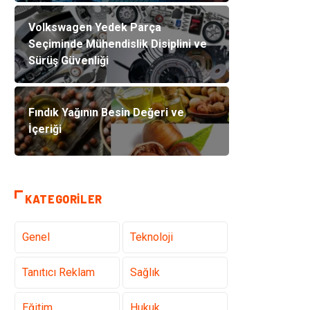
Volkswagen Yedek Parça
Seçiminde Mühendislik Disiplini ve
Sürüş Güvenliği
Fındık Yağının Besin Değeri ve
İçeriği
KATEGORILER
Genel
Teknoloji
Tanıtıcı Reklam
Sağlık
Eğitim
Hukuk