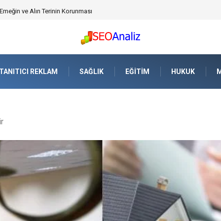
üvenlik Yazılımı) ile Uzaktan Çalışmada Ağ Güvenliğini Sağlamak
TANITICI REKLAM
SAĞLIK
EĞITIM
HUKUK
M
r