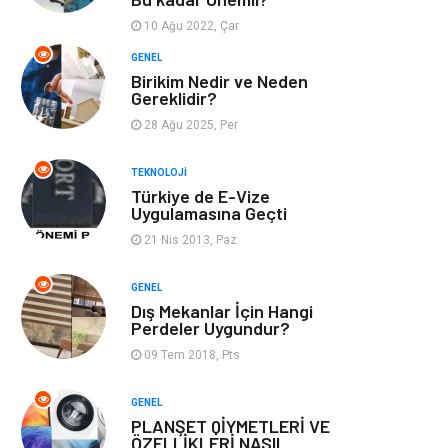
Webmaster
Bebek Giyim
Araçları
10 Ağu 2022, Çar
GENEL
Görsel
Aksesuar
Birikim Nedir ve Neden
Gereklidir?
28 Ağu 2025, Per
Backlink
İçerik
TEKNOLOJI
Domain
Kurumsal
Türkiye de E-Vize
Uygulamasına Geçti
Hediyelik Eşya
Kültür
21 Nis 2013, Paz
Algoritma
Seo Nedir
GENEL
Dış Mekanlar İçin Hangi
Perdeler Uygundur?
Anahtar Kelime
Penguen
09 Tem 2018, Pts
Hosting
Programlama
GENEL
PLANŞET QİYMETLERİ VE
Sandbox Blackhat
Tarım &
ÖZELLİKLERİ NASIL