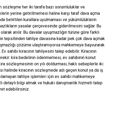
lan sözleşme her iki tarafa bazı sorumluluklar ve
lerin yerine getirilmemesi haline karşı taraf dava açma
nde belirtilen kurallara uyulmaması ve yükümlülüklerin
azlıkların yasalar çerçevesinde giderilmesini sağlar. Bu
larak anılır. Bu davalar uyuşmazlığın türüne göre farklı
inin tepsitinden tahliye davasına kadar pek çok dava açmak
 uyuşmazlığı çözüme ulaştıramıyorsa mahkemeye başvurarak
 sahibi kiracının tahliyesini talep edebilir. Kiracının
erekir: kira bedelinin ödenmemesi, ev sahibinin konut
 kira sözleşmesinin on yılı doldurması, haklı sebeplerle iki
sı halinde kiracının sözleşmede adı geçen konut ya da iş
yapılamayan tahliye işlemleri için ev sahibi mahkemeye
ili detaylı bilgi almak ve hukuki danışmanlık hizmeti talep
t edebilirsiniz.