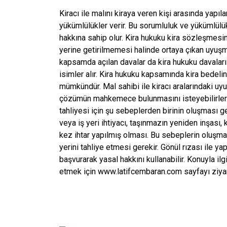
Kiracı ile malını kiraya veren kişi arasında yapı
yükümlülükler verir. Bu sorumluluk ve yükümlülük
hakkına sahip olur. Kira hukuku kira sözleşmesi
yerine getirilmemesi halinde ortaya çıkan uyuşm
kapsamda açılan davalar da kira hukuku davaları o
isimler alır. Kira hukuku kapsamında kira bedel
mümkündür. Mal sahibi ile kiracı aralarındaki
çözümün mahkemece bulunmasını isteyebilirler. Ev
tahliyesi için şu sebeplerden birinin oluşması g
veya iş yeri ihtiyacı, taşınmazın yeniden inşası,
kez ihtar yapılmış olması. Bu sebeplerin oluşma
yerini tahliye etmesi gerekir. Gönül rızası ile 
başvurarak yasal hakkını kullanabilir. Konuyla ilg
etmek için www.latifcembaran.com sayfayı ziyare