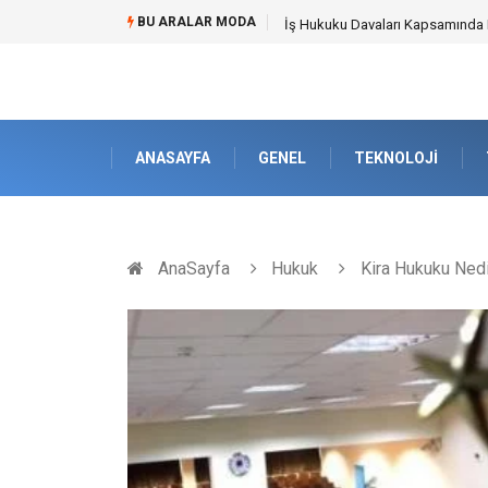
BU ARALAR MODA
Best Security Software (En İyi G
ANASAYFA
GENEL
TEKNOLOJI
AnaSayfa
Hukuk
Kira Hukuku Nedi