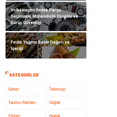
Volkswagen Yedek Parça
Seçiminde Mühendislik Disiplini ve
Sürüş Güvenliği
Fındık Yağının Besin Değeri ve
İçeriği
KATEGORILER
Genel
Teknoloji
Tanıtıcı Reklam
Sağlık
Eğitim
Hukuk