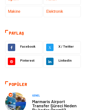
Makine
Elektronik
Gıda
Otomotiv
PAYLAŞ
Güzellik & Bakım
Giyim
Facebook
X / Twitter
X
Emlak
Organizasyon
Pinterest
Linkedin
Bilgisayar &
Metalar
Yazılım
Mobilya
Seo Teknikleri
POPÜLER
Tatil
Arama Motorları
GENEL
Optimizasyonu
Marmaris Airport
Transfer Süreci Neden
Bu kadar Önemli?