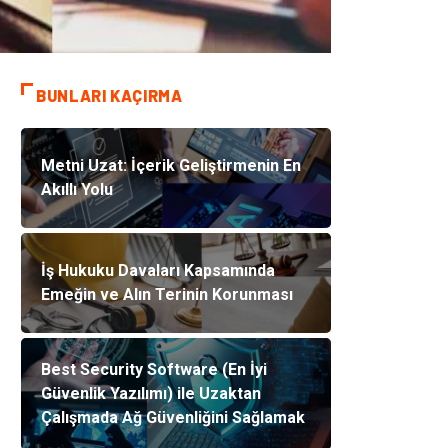
BUNLARI KAÇIRMA
Metni Uzat: İçerik Geliştirmenin En
Akıllı Yolu
İş Hukuku Davaları Kapsamında
Emeğin ve Alın Terinin Korunması
Best Security Software (En İyi
Güvenlik Yazılımı) ile Uzaktan
Çalışmada Ağ Güvenliğini Sağlamak