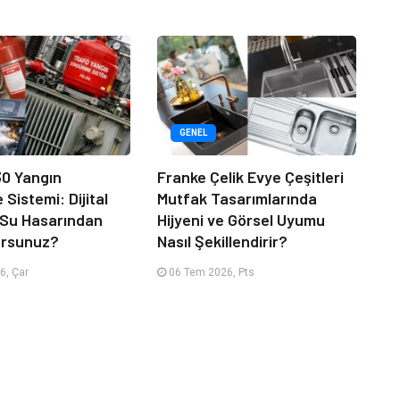
GENEL
30 Yangın
Franke Çelik Evye Çeşitleri
Sistemi: Dijital
Mutfak Tasarımlarında
ı Su Hasarından
Hijyeni ve Görsel Uyumu
ursunuz?
Nasıl Şekillendirir?
6, Çar
06 Tem 2026, Pts