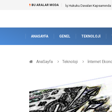
BU ARALAR MODA
Best Security Software (En İyi G
ANASAYFA
GENEL
TEKNOLOJI
AnaSayfa
Teknoloji
İnternet Ekonom