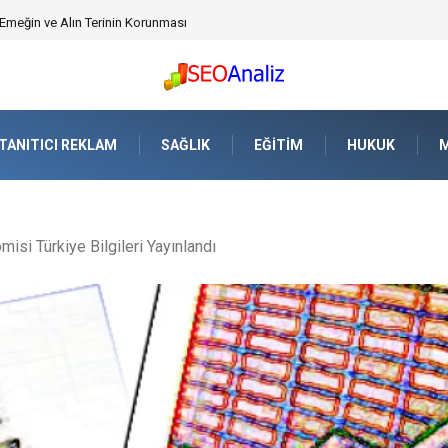
üvenlik Yazılımı) ile Uzaktan Çalışmada Ağ Güvenliğini Sağlamak
TANITICI REKLAM
SAĞLIK
EĞITIM
HUKUK
M
isi Türkiye Bilgileri Yayınlandı