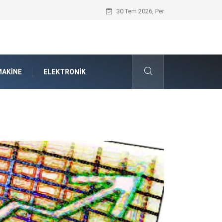
Volkswagen Yedek Parça Seçiminde Mühe
30 Tem 2026, Per
AKINE
ELEKTRONIK