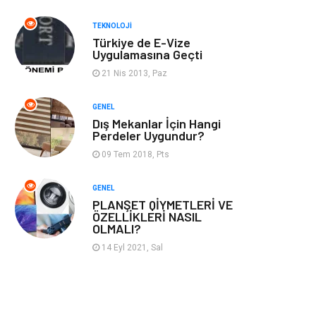
TEKNOLOJI
Domain
Kurumsal
Türkiye de E-Vize
Uygulamasına Geçti
Hediyelik Eşya
Kültür
21 Nis 2013, Paz
Algoritma
Seo Nedir
GENEL
Dış Mekanlar İçin Hangi
Perdeler Uygundur?
Anahtar Kelime
Penguen
09 Tem 2018, Pts
Hosting
Programlama
GENEL
PLANŞET QİYMETLERİ VE
Sandbox Blackhat
Tarım &
ÖZELLİKLERİ NASIL
OLMALI?
Hayvancılık
14 Eyl 2021, Sal
Google Sıralama