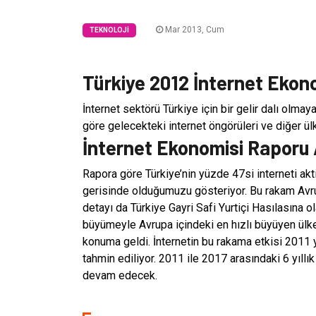
Mar 2013, Cum
TEKNOLOJI
Türkiye 2012 İnternet Ekon
İnternet sektörü Türkiye için bir gelir dalı olma
göre gelecekteki internet öngörüleri ve diğer ü
İnternet Ekonomisi Raporu A
Rapora göre Türkiye’nin yüzde 47si interneti akti
gerisinde olduğumuzu gösteriyor. Bu rakam Avrup
detayı da Türkiye Gayri Safi Yurtiçi Hasılasına o
büyümeyle Avrupa içindeki en hızlı büyüyen ül
konuma geldi. İnternetin bu rakama etkisi 2011 y
tahmin ediliyor. 2011 ile 2017 arasındaki 6 yıllık
devam edecek.