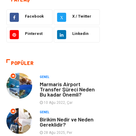
Güzellik & Bakım
Giyim
Facebook
X / Twitter
X
Emlak
Organizasyon
Pinterest
Linkedin
Bilgisayar &
Metalar
Yazılım
Mobilya
Seo Teknikleri
POPÜLER
Tatil
Arama Motorları
GENEL
Optimizasyonu
Marmaris Airport
Transfer Süreci Neden
Bu kadar Önemli?
Webmaster
Bebek Giyim
Araçları
10 Ağu 2022, Çar
GENEL
Görsel
Aksesuar
Birikim Nedir ve Neden
Gereklidir?
28 Ağu 2025, Per
Backlink
İçerik