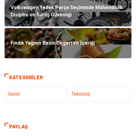
Volkswagen Yedek Parça Seçiminde Mühendislik
Disiplini ve Sürüş Güvenliği
Fındık Yağının Besin Değeri ve İçeriği
KATEGORILER
Genel
Teknoloji
Tanıtıcı Reklam
Sağlık
Eğitim
Hukuk
PAYLAŞ