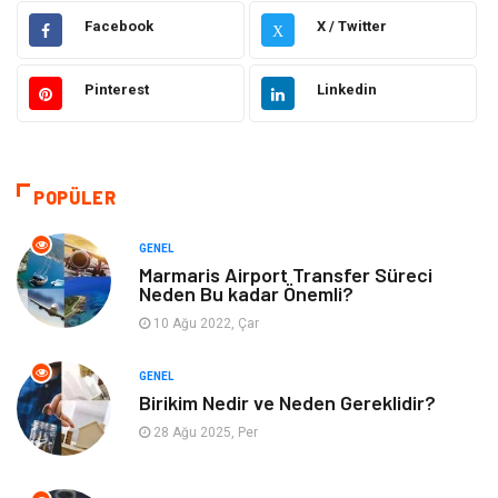
Makine
Elektronik
Facebook
X / Twitter
X
Gıda
Otomotiv
Pinterest
Linkedin
Güzellik & Bakım
Giyim
Emlak
Organizasyon
POPÜLER
Bilgisayar & Yazılım
Metalar
GENEL
Marmaris Airport Transfer Süreci
Neden Bu kadar Önemli?
Mobilya
Seo Teknikleri
10 Ağu 2022, Çar
Tatil
Arama Motorları
GENEL
Optimizasyonu
Birikim Nedir ve Neden Gereklidir?
28 Ağu 2025, Per
Webmaster Araçları
Bebek Giyim
Görsel
Aksesuar