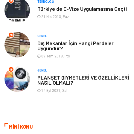
TEKNOLOJI
Türkiye de E-Vize Uygulamasına Geçti
Backlink
İçerik
21 Nis 2013, Paz
Domain
Kurumsal
GENEL
Dış Mekanlar İçin Hangi Perdeler
Hediyelik Eşya
Kültür
Uygundur?
09 Tem 2018, Pts
Algoritma
Seo Nedir
GENEL
Anahtar Kelime
Penguen
PLANŞET QİYMETLERİ VE ÖZELLİKLERİ
NASIL OLMALI?
Hosting
Programlama
14 Eyl 2021, Sal
Sandbox Blackhat
Tarım & Hayvancılık
Google Sıralama
MİNİ KONU