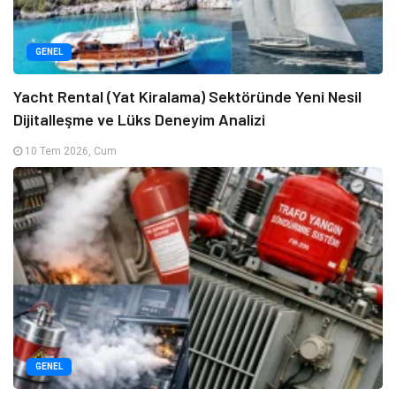
GENEL
Yacht Rental (Yat Kiralama) Sektöründe Yeni Nesil
Dijitalleşme ve Lüks Deneyim Analizi
10 Tem 2026, Cum
GENEL