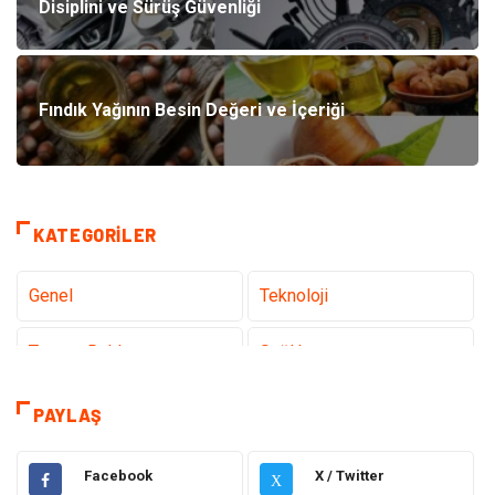
Disiplini ve Sürüş Güvenliği
Fındık Yağının Besin Değeri ve İçeriği
KATEGORILER
Genel
Teknoloji
Tanıtıcı Reklam
Sağlık
Eğitim
Hukuk
PAYLAŞ
Makine
Elektronik
Facebook
X / Twitter
X