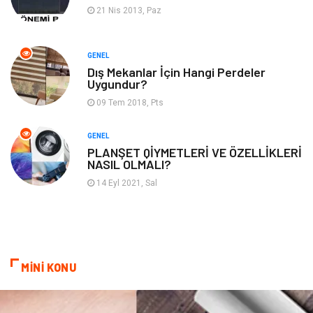
Backlink
İçerik
21 Nis 2013, Paz
Domain
Kurumsal
GENEL
Dış Mekanlar İçin Hangi Perdeler
Hediyelik Eşya
Kültür
Uygundur?
09 Tem 2018, Pts
Algoritma
Seo Nedir
GENEL
Anahtar Kelime
Penguen
PLANŞET QİYMETLERİ VE ÖZELLİKLERİ
NASIL OLMALI?
Hosting
Programlama
14 Eyl 2021, Sal
Sandbox Blackhat
Tarım & Hayvancılık
Google Sıralama
MİNİ KONU