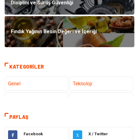
Disiplini ve Sürüş Güvenliği
Fındık Yağının Besin Değeri ve İçeriği
KATEGORILER
Genel
Teknoloji
Tanıtıcı Reklam
Sağlık
Eğitim
Hukuk
PAYLAŞ
Makine
Elektronik
Facebook
X / Twitter
X