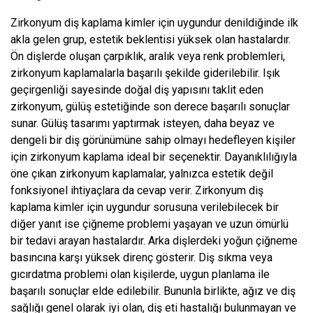
Zirkonyum diş kaplama kimler için uygundur denildiğinde ilk
akla gelen grup, estetik beklentisi yüksek olan hastalardır.
Ön dişlerde oluşan çarpıklık, aralık veya renk problemleri,
zirkonyum kaplamalarla başarılı şekilde giderilebilir. Işık
geçirgenliği sayesinde doğal diş yapısını taklit eden
zirkonyum, gülüş estetiğinde son derece başarılı sonuçlar
sunar. Gülüş tasarımı yaptırmak isteyen, daha beyaz ve
dengeli bir diş görünümüne sahip olmayı hedefleyen kişiler
için zirkonyum kaplama ideal bir seçenektir. Dayanıklılığıyla
öne çıkan zirkonyum kaplamalar, yalnızca estetik değil
fonksiyonel ihtiyaçlara da cevap verir. Zirkonyum diş
kaplama kimler için uygundur sorusuna verilebilecek bir
diğer yanıt ise çiğneme problemi yaşayan ve uzun ömürlü
bir tedavi arayan hastalardır. Arka dişlerdeki yoğun çiğneme
basıncına karşı yüksek direnç gösterir. Diş sıkma veya
gıcırdatma problemi olan kişilerde, uygun planlama ile
başarılı sonuçlar elde edilebilir. Bununla birlikte, ağız ve diş
sağlığı genel olarak iyi olan, diş eti hastalığı bulunmayan ve