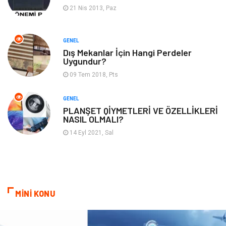
Backlink
İçerik
21 Nis 2013, Paz
Domain
Kurumsal
GENEL
Dış Mekanlar İçin Hangi Perdeler
Hediyelik Eşya
Kültür
Uygundur?
09 Tem 2018, Pts
Algoritma
Seo Nedir
GENEL
Anahtar Kelime
Penguen
PLANŞET QİYMETLERİ VE ÖZELLİKLERİ
NASIL OLMALI?
Hosting
Programlama
14 Eyl 2021, Sal
Sandbox Blackhat
Tarım & Hayvancılık
Google Sıralama
MİNİ KONU