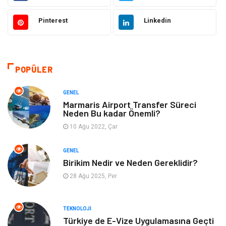
Gıda
Otomotiv
Pinterest
Linkedin
Güzellik & Bakım
Giyim
Emlak
Organizasyon
POPÜLER
Bilgisayar & Yazılım
Metalar
GENEL
Marmaris Airport Transfer Süreci
Neden Bu kadar Önemli?
Mobilya
Seo Teknikleri
10 Ağu 2022, Çar
Tatil
Arama Motorları
GENEL
Optimizasyonu
Birikim Nedir ve Neden Gereklidir?
28 Ağu 2025, Per
Webmaster Araçları
Bebek Giyim
Görsel
Aksesuar
TEKNOLOJI
Türkiye de E-Vize Uygulamasına Geçti