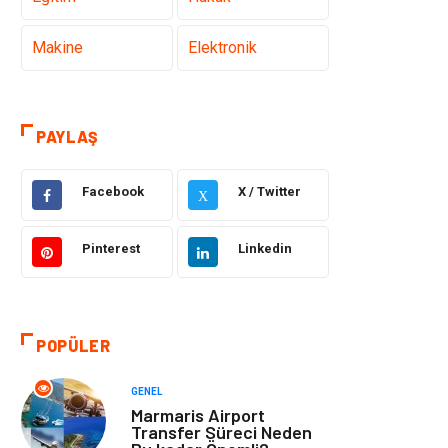
Makine
Elektronik
Gıda
Otomotiv
PAYLAŞ
Güzellik & Bakım
Giyim
Facebook
X / Twitter
X
Emlak
Organizasyon
Pinterest
Linkedin
Bilgisayar &
Metalar
Yazılım
Mobilya
Seo Teknikleri
POPÜLER
Tatil
Arama Motorları
GENEL
Optimizasyonu
Marmaris Airport
Transfer Süreci Neden