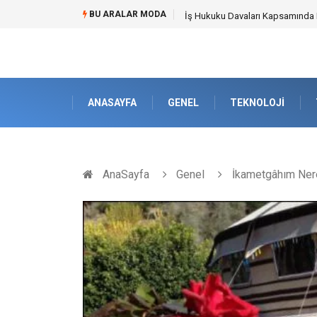
BU ARALAR MODA
Best Security Software (En İyi G
ANASAYFA
GENEL
TEKNOLOJI
AnaSayfa
Genel
İkametgâhım Nere