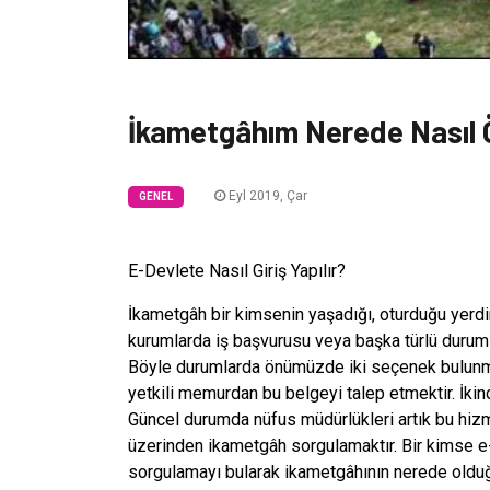
İkametgâhım Nerede Nasıl 
Eyl 2019, Çar
GENEL
E-Devlete Nasıl Giriş Yapılır?
İkametgâh bir kimsenin yaşadığı, oturduğu yerdi
kurumlarda iş başvurusu veya başka türlü duruml
Böyle durumlarda önümüzde iki seçenek bulunmak
yetkili memurdan bu belgeyi talep etmektir. İki
Güncel durumda nüfus müdürlükleri artık bu hi
üzerinden ikametgâh sorgulamaktır. Bir kimse 
sorgulamayı bularak ikametgâhının nerede olduğu