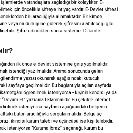
işlemlerde vatandaşlara sağladığı bir kolaylıktır. E-
ilmek için öncelikle şifreye ihtiyaç vardır. E-Devlet şifresi
neklerden biri aracılığıyla alınmaktadır. Bir kimse
ine veya müdürlüğüne giderek şifresini alabileceği gibi
inebilir. Şifre edindikten sonra sisteme TC kimlik
lır?
ından ilk önce e-devlet sistemine giriş yapılmalıdır.
ak istendiği yazılmalıdır. Arama sonucunda gelen
ilgilendirme yazısı okunarak aşağısındaki kutucuk
aki sayfaya geçilmelidir. Bu bağlantıyla açılan sayfada
 ikametgâhı öğrenilmek isteniyorsa - kişinin kendisi ya da
 “Devam Et” yazısına tıklanmalıdır. Bu şekilde internet
ndirilmek isteniyorsa sayfanın aşağısındaki belgenin
lttaki buton aracılığıyla sorgulanmalıdır. Belge üç
raz, ikincisi kurum talebi ve üçüncüsü ise kişi talebidir.
ak isteniyorsa “Kuruma İbraz” seçeneği, kurum bu