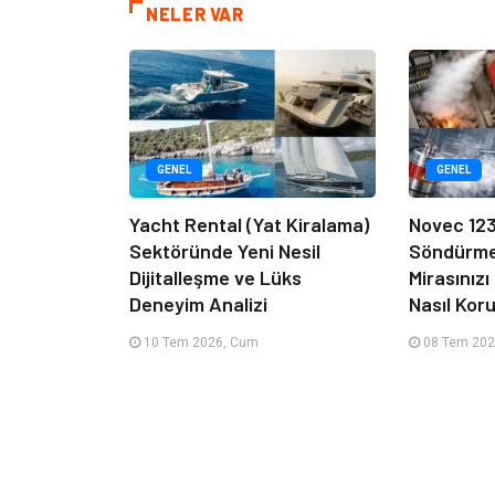
NELER VAR
GENEL
GENEL
Yacht Rental (Yat Kiralama)
Novec 12
Sektöründe Yeni Nesil
Söndürme 
Dijitalleşme ve Lüks
Mirasınız
Deneyim Analizi
Nasıl Kor
10 Tem 2026, Cum
08 Tem 202