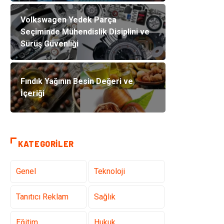
Volkswagen Yedek Parça
Seçiminde Mühendislik Disiplini ve
Sürüş Güvenliği
Fındık Yağının Besin Değeri ve
İçeriği
KATEGORILER
Genel
Teknoloji
Tanıtıcı Reklam
Sağlık
Eğitim
Hukuk