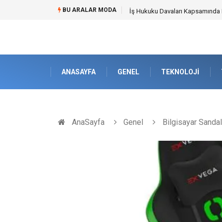
BU ARALAR MODA
Best Security Software (En İyi G
ANASAYFA
GENEL
TEKNOLOJI
AnaSayfa
Genel
Bilgisayar Sanda