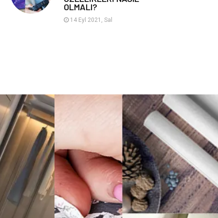
OLMALI?
Hayvancılık
14 Eyl 2021, Sal
Google Sıralama