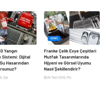
GENEL
30 Yangın
Franke Çelik Evye Çeşitleri
Sistemi: Dijital
Mutfak Tasarımlarında
ı Su Hasarından
Hijyeni ve Görsel Uyumu
ursunuz?
Nasıl Şekillendirir?
6, Çar
06 Tem 2026, Pts