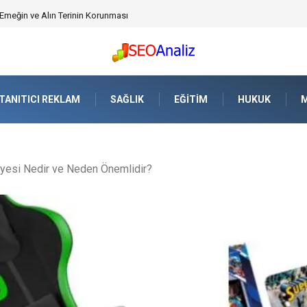
üvenlik Yazılımı) ile Uzaktan Çalışmada Ağ Güvenliğini Sağlamak
TANITICI REKLAM
SAĞLIK
EĞITIM
HUKUK
M
lyesi Nedir ve Neden Önemlidir?