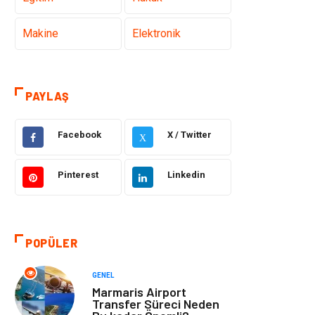
Makine
Elektronik
Gıda
Otomotiv
PAYLAŞ
Güzellik & Bakım
Giyim
Facebook
X / Twitter
X
Emlak
Organizasyon
Pinterest
Linkedin
Bilgisayar &
Metalar
Yazılım
Mobilya
Seo Teknikleri
POPÜLER
Tatil
Arama Motorları
GENEL
Optimizasyonu
Marmaris Airport
Transfer Süreci Neden