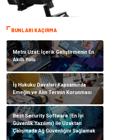
BUNLARI KAÇIRMA
Metni Uzat: İçerik Geliştirmenin En
Akıllı Yolu
İş Hukuku Davaları Kapsamında
Emeğin ve Alın Terinin Korunması
Best Security Software (En İyi
Güvenlik Yazılımı) ile Uzaktan
Çalışmada Ağ Güvenliğini Sağlamak