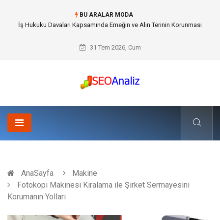
BU ARALAR MODA
Best Security Software (En İyi Güvenlik Yazılımı) ile Uzaktan Çalışmada
Ağ Güvenliğini Sağlamak
31 Tem 2026, Cum
AnaSayfa
Makine
Fotokopi Makinesi Kiralama ile Şirket Sermayesini
Korumanın Yolları