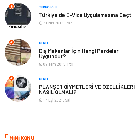
Görsel
Aksesuar
TEKNOLOJI
Türkiye de E-Vize Uygulamasına Geçti
Backlink
İçerik
21 Nis 2013, Paz
Domain
Kurumsal
GENEL
Dış Mekanlar İçin Hangi Perdeler
Hediyelik Eşya
Kültür
Uygundur?
09 Tem 2018, Pts
Algoritma
Seo Nedir
GENEL
Anahtar Kelime
Penguen
PLANŞET QİYMETLERİ VE ÖZELLİKLERİ
NASIL OLMALI?
Hosting
Programlama
14 Eyl 2021, Sal
Sandbox Blackhat
Tarım & Hayvancılık
Google Sıralama
MİNİ KONU