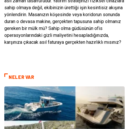
asıl zaman tasarrufudur. Yatırım stratejinizi fiziksel cihazlara
sahip olmaya değil, ekibinizin ürettiği işin kesintisiz akışına
yönlendirin. Masanızın köşesinde veya koridorun sonunda
duran o devasa makine, gerçekten tapusuna sahip olmanız
gereken bir mülk mü? Sahip olma güdüsünün ofis
operasyonlarındaki gizli maliyetini hesapladığınızda,
karşınıza çıkacak asıl faturaya gerçekten hazırlıklı mısınız?
NELER VAR