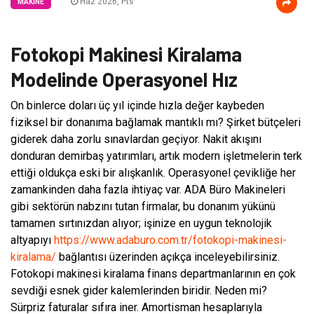
Haz 2026, Pts
MAKINE
Fotokopi Makinesi Kiralama
Modelinde Operasyonel Hız
On binlerce doları üç yıl içinde hızla değer kaybeden
fiziksel bir donanıma bağlamak mantıklı mı? Şirket bütçeleri
giderek daha zorlu sınavlardan geçiyor. Nakit akışını
donduran demirbaş yatırımları, artık modern işletmelerin terk
ettiği oldukça eski bir alışkanlık. Operasyonel çevikliğe her
zamankinden daha fazla ihtiyaç var. ADA Büro Makineleri
gibi sektörün nabzını tutan firmalar, bu donanım yükünü
tamamen sırtınızdan alıyor; işinize en uygun teknolojik
altyapıyı
https://www.adaburo.com.tr/fotokopi-makinesi-
kiralama/
bağlantısı üzerinden açıkça inceleyebilirsiniz.
Fotokopi makinesi kiralama finans departmanlarının en çok
sevdiği esnek gider kalemlerinden biridir. Neden mi?
Sürpriz faturalar sıfıra iner. Amortisman hesaplarıyla