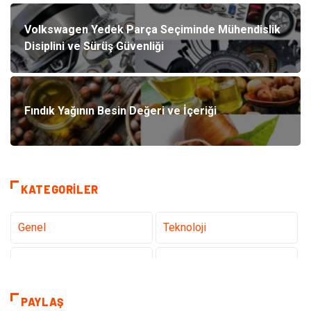
Volkswagen Yedek Parça Seçiminde Mühendislik
Disiplini ve Sürüş Güvenliği
Fındık Yağının Besin Değeri ve İçeriği
KATEGORILER
Genel
Teknoloji
Tanıtıcı Reklam
Sağlık
Eğitim
Hukuk
PAYLAŞ