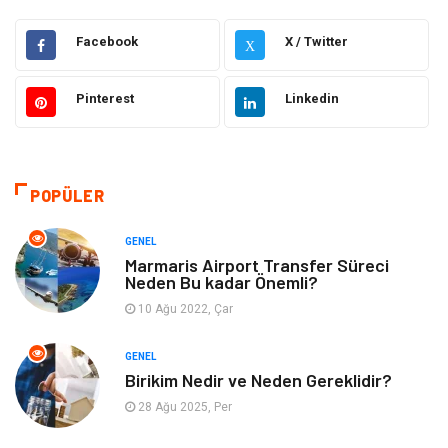
Makine
Elektronik
Facebook
X / Twitter
X
Gıda
Otomotiv
Pinterest
Linkedin
Güzellik & Bakım
Giyim
Emlak
Organizasyon
POPÜLER
Bilgisayar & Yazılım
Metalar
GENEL
Marmaris Airport Transfer Süreci
Neden Bu kadar Önemli?
Mobilya
Seo Teknikleri
10 Ağu 2022, Çar
Tatil
Arama Motorları
GENEL
Optimizasyonu
Birikim Nedir ve Neden Gereklidir?
28 Ağu 2025, Per
Webmaster Araçları
Bebek Giyim