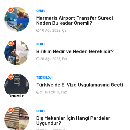
Bilgisayar & Yazılım
Metalar
GENEL
Marmaris Airport Transfer Süreci
Neden Bu kadar Önemli?
Mobilya
Seo Teknikleri
10 Ağu 2022, Çar
Tatil
Arama Motorları
GENEL
Optimizasyonu
Birikim Nedir ve Neden Gereklidir?
28 Ağu 2025, Per
Webmaster Araçları
Bebek Giyim
Görsel
Aksesuar
TEKNOLOJI
Türkiye de E-Vize Uygulamasına Geçti
Backlink
İçerik
21 Nis 2013, Paz
Domain
Kurumsal
GENEL
Dış Mekanlar İçin Hangi Perdeler
Hediyelik Eşya
Kültür
Uygundur?