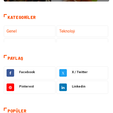
KATEGORILER
Genel
Teknoloji
Tanıtıcı Reklam
Sağlık
Eğitim
Hukuk
PAYLAŞ
Makine
Elektronik
Facebook
X / Twitter
X
Gıda
Otomotiv
Pinterest
Linkedin
Güzellik & Bakım
Giyim
Emlak
Organizasyon
POPÜLER