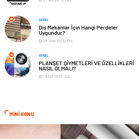
21 Nis 2013, Paz
Domain
Kurumsal
GENEL
Dış Mekanlar İçin Hangi Perdeler
Hediyelik Eşya
Kültür
Uygundur?
09 Tem 2018, Pts
Algoritma
Seo Nedir
GENEL
Anahtar Kelime
Penguen
PLANŞET QİYMETLERİ VE ÖZELLİKLERİ
NASIL OLMALI?
Hosting
Programlama
14 Eyl 2021, Sal
Sandbox Blackhat
Tarım & Hayvancılık
Google Sıralama
MİNİ KONU