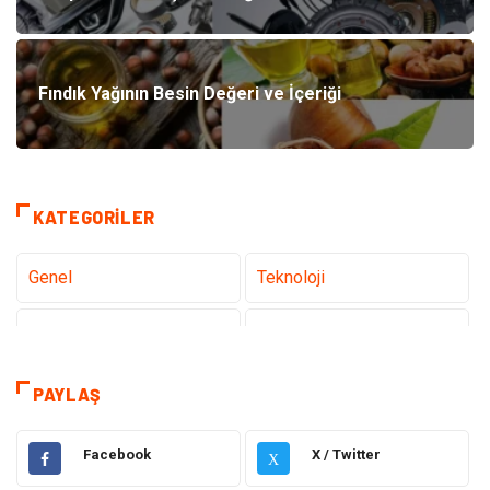
Fındık Yağının Besin Değeri ve İçeriği
KATEGORILER
Genel
Teknoloji
Tanıtıcı Reklam
Sağlık
Eğitim
Hukuk
PAYLAŞ
Makine
Elektronik
Facebook
X / Twitter
X