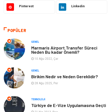
Gıda
Otomotiv
Pinterest
Linkedin
Güzellik & Bakım
Giyim
Emlak
Organizasyon
POPÜLER
Bilgisayar & Yazılım
Metalar
GENEL
Marmaris Airport Transfer Süreci
Neden Bu kadar Önemli?
Mobilya
Seo Teknikleri
10 Ağu 2022, Çar
Tatil
Arama Motorları
GENEL
Optimizasyonu
Birikim Nedir ve Neden Gereklidir?
28 Ağu 2025, Per
Webmaster Araçları
Bebek Giyim
Görsel
Aksesuar
TEKNOLOJI
Türkiye de E-Vize Uygulamasına Geçti
Backlink
İçerik