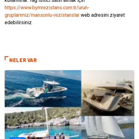
kullanılırlar. Yağ ısıtıcı satın almak için
https://www.bymrezistans.com.tr/urun-
gruplarimiz/mansonlu-rezistanslar
web adresini ziyaret
edebilirsiniz.
NELER VAR