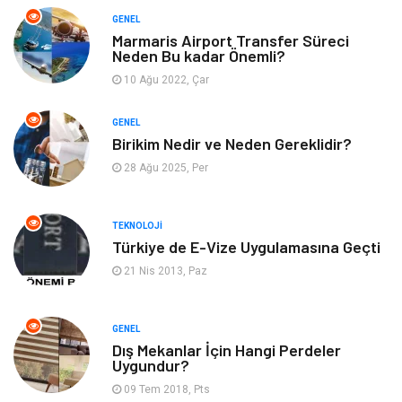
Bilgisayar & Yazılım
Metalar
GENEL
Marmaris Airport Transfer Süreci
Neden Bu kadar Önemli?
Mobilya
Seo Teknikleri
10 Ağu 2022, Çar
Tatil
Arama Motorları
GENEL
Optimizasyonu
Birikim Nedir ve Neden Gereklidir?
28 Ağu 2025, Per
Webmaster Araçları
Bebek Giyim
Görsel
Aksesuar
TEKNOLOJI
Türkiye de E-Vize Uygulamasına Geçti
Backlink
İçerik
21 Nis 2013, Paz
Domain
Kurumsal
GENEL
Dış Mekanlar İçin Hangi Perdeler
Hediyelik Eşya
Kültür
Uygundur?
09 Tem 2018, Pts