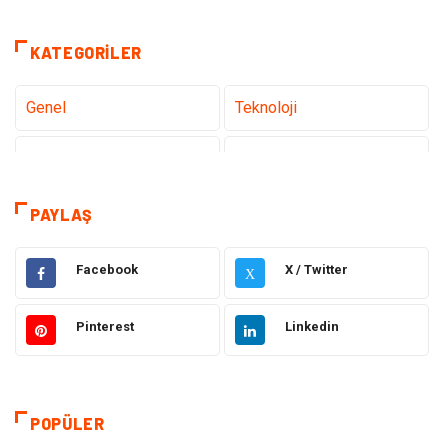
KATEGORILER
Genel
Teknoloji
Tanıtıcı Reklam
Sağlık
Eğitim
Hukuk
PAYLAŞ
Makine
Elektronik
Facebook
X / Twitter
X
Gıda
Otomotiv
Pinterest
Linkedin
Güzellik & Bakım
Giyim
Emlak
Organizasyon
POPÜLER