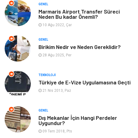
Bilgisayar & Yazılım
Metalar
GENEL
Marmaris Airport Transfer Süreci
Neden Bu kadar Önemli?
Mobilya
Seo Teknikleri
10 Ağu 2022, Çar
Tatil
Arama Motorları
GENEL
Optimizasyonu
Birikim Nedir ve Neden Gereklidir?
28 Ağu 2025, Per
Webmaster Araçları
Bebek Giyim
Görsel
Aksesuar
TEKNOLOJI
Türkiye de E-Vize Uygulamasına Geçti
Backlink
İçerik
21 Nis 2013, Paz
Domain
Kurumsal
GENEL
Dış Mekanlar İçin Hangi Perdeler
Hediyelik Eşya
Kültür
Uygundur?
09 Tem 2018, Pts
Algoritma
Seo Nedir