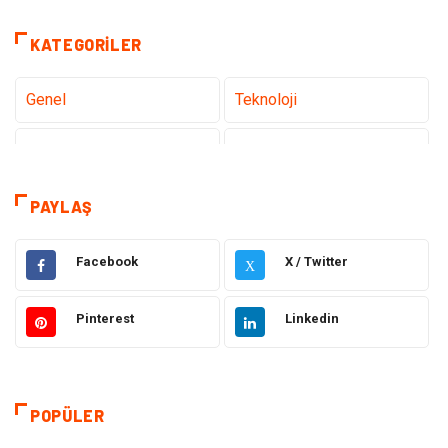
KATEGORILER
Genel
Teknoloji
Tanıtıcı Reklam
Sağlık
Eğitim
Hukuk
PAYLAŞ
Makine
Elektronik
Facebook
X / Twitter
X
Gıda
Otomotiv
Pinterest
Linkedin
Güzellik & Bakım
Giyim
Emlak
Organizasyon
POPÜLER