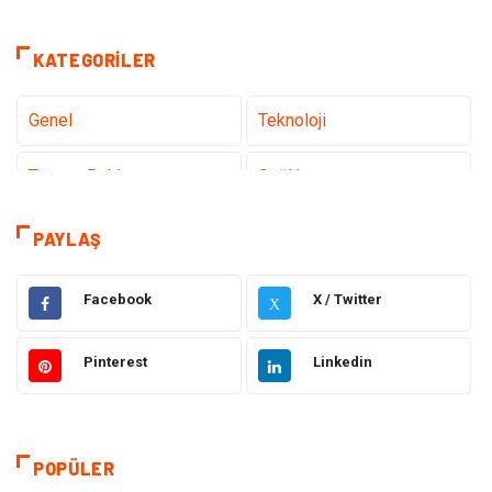
KATEGORILER
Genel
Teknoloji
Tanıtıcı Reklam
Sağlık
Eğitim
Hukuk
PAYLAŞ
Makine
Elektronik
Facebook
X / Twitter
X
Gıda
Otomotiv
Pinterest
Linkedin
Güzellik & Bakım
Giyim
Emlak
Organizasyon
POPÜLER