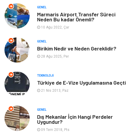
Bilgisayar & Yazılım
Metalar
GENEL
Marmaris Airport Transfer Süreci
Neden Bu kadar Önemli?
Mobilya
Seo Teknikleri
10 Ağu 2022, Çar
Tatil
Arama Motorları
GENEL
Optimizasyonu
Birikim Nedir ve Neden Gereklidir?
28 Ağu 2025, Per
Webmaster Araçları
Bebek Giyim
Görsel
Aksesuar
TEKNOLOJI
Türkiye de E-Vize Uygulamasına Geçti
Backlink
İçerik
21 Nis 2013, Paz
Domain
Kurumsal
GENEL
Dış Mekanlar İçin Hangi Perdeler
Hediyelik Eşya
Kültür
Uygundur?
09 Tem 2018, Pts