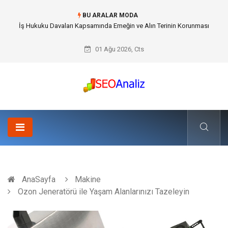
BU ARALAR MODA
Best Security Software (En İyi Güvenlik Yazılımı) ile Uzaktan Çalışmada
Ağ Güvenliğini Sağlamak
01 Ağu 2026, Cts
AnaSayfa
Makine
Ozon Jeneratörü ile Yaşam Alanlarınızı Tazeleyin