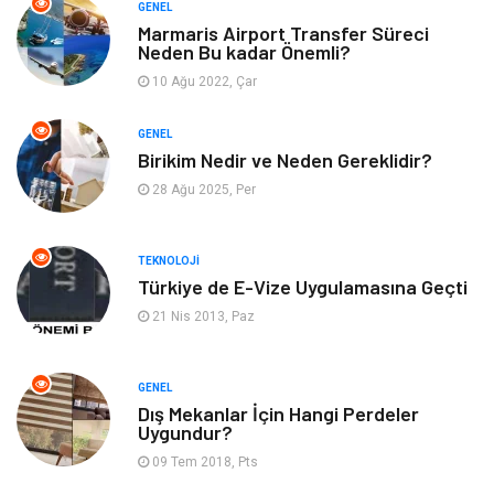
Bilgisayar & Yazılım
Metalar
GENEL
Marmaris Airport Transfer Süreci
Neden Bu kadar Önemli?
Mobilya
Seo Teknikleri
10 Ağu 2022, Çar
Tatil
Arama Motorları
GENEL
Optimizasyonu
Birikim Nedir ve Neden Gereklidir?
28 Ağu 2025, Per
Webmaster Araçları
Bebek Giyim
Görsel
Aksesuar
TEKNOLOJI
Türkiye de E-Vize Uygulamasına Geçti
Backlink
İçerik
21 Nis 2013, Paz
Domain
Kurumsal
GENEL
Dış Mekanlar İçin Hangi Perdeler
Hediyelik Eşya
Kültür
Uygundur?
09 Tem 2018, Pts
Algoritma
Seo Nedir