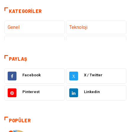
KATEGORILER
Genel
Teknoloji
Tanıtıcı Reklam
Sağlık
Eğitim
Hukuk
PAYLAŞ
Makine
Elektronik
Facebook
X / Twitter
X
Gıda
Otomotiv
Pinterest
Linkedin
Güzellik & Bakım
Giyim
Emlak
Organizasyon
POPÜLER