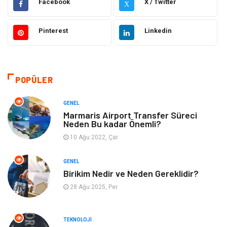
Facebook
X / Twitter
X
Gıda
Otomotiv
Pinterest
Linkedin
Güzellik & Bakım
Giyim
Emlak
Organizasyon
POPÜLER
Bilgisayar & Yazılım
Metalar
GENEL
Marmaris Airport Transfer Süreci
Neden Bu kadar Önemli?
Mobilya
Seo Teknikleri
10 Ağu 2022, Çar
Tatil
Arama Motorları
GENEL
Optimizasyonu
Birikim Nedir ve Neden Gereklidir?
28 Ağu 2025, Per
Webmaster Araçları
Bebek Giyim
Görsel
Aksesuar
TEKNOLOJI