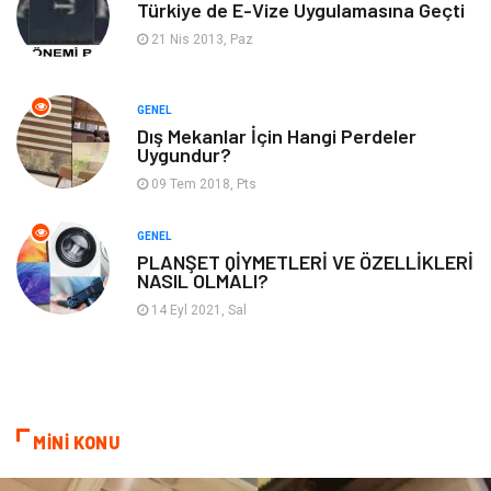
Türkiye de E-Vize Uygulamasına Geçti
Backlink
İçerik
21 Nis 2013, Paz
Domain
Kurumsal
GENEL
Dış Mekanlar İçin Hangi Perdeler
Hediyelik Eşya
Kültür
Uygundur?
09 Tem 2018, Pts
Algoritma
Seo Nedir
GENEL
Anahtar Kelime
Penguen
PLANŞET QİYMETLERİ VE ÖZELLİKLERİ
NASIL OLMALI?
Hosting
Programlama
14 Eyl 2021, Sal
Sandbox Blackhat
Tarım & Hayvancılık
Google Sıralama
MİNİ KONU