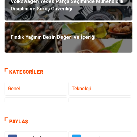
Volkswagen Yedek Parça Seçiminde Mühendislik
Disiplini ve Sürüş Güvenliği
Fındık Yağının Besin Değeri ve İçeriği
KATEGORILER
Genel
Teknoloji
Tanıtıcı Reklam
Sağlık
Eğitim
Hukuk
PAYLAŞ
Makine
Elektronik