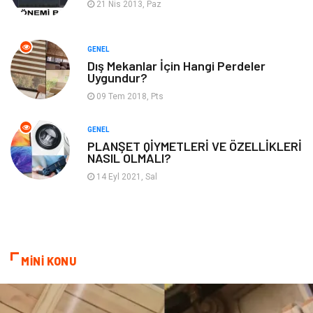
21 Nis 2013, Paz
Domain
Kurumsal
GENEL
Dış Mekanlar İçin Hangi Perdeler
Hediyelik Eşya
Kültür
Uygundur?
09 Tem 2018, Pts
Algoritma
Seo Nedir
GENEL
Anahtar Kelime
Penguen
PLANŞET QİYMETLERİ VE ÖZELLİKLERİ
NASIL OLMALI?
Hosting
Programlama
14 Eyl 2021, Sal
Sandbox Blackhat
Tarım & Hayvancılık
Google Sıralama
MİNİ KONU