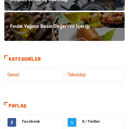
Fındık Yağının Besin Değeri ve İçeriği
KATEGORILER
Genel
Teknoloji
Tanıtıcı Reklam
Sağlık
Eğitim
Hukuk
PAYLAŞ
Makine
Elektronik
Facebook
X / Twitter
X