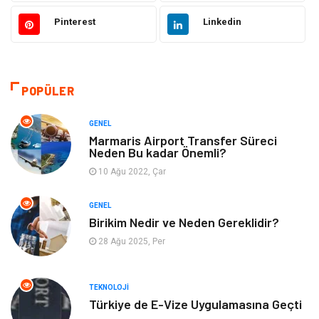
Gıda
Otomotiv
Pinterest
Linkedin
Güzellik & Bakım
Giyim
Emlak
Organizasyon
POPÜLER
Bilgisayar & Yazılım
Metalar
GENEL
Marmaris Airport Transfer Süreci
Neden Bu kadar Önemli?
Mobilya
Seo Teknikleri
10 Ağu 2022, Çar
Tatil
Arama Motorları
GENEL
Optimizasyonu
Birikim Nedir ve Neden Gereklidir?
28 Ağu 2025, Per
Webmaster Araçları
Bebek Giyim
Görsel
Aksesuar
TEKNOLOJI
Türkiye de E-Vize Uygulamasına Geçti
Backlink
İçerik