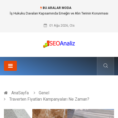
BU ARALAR MODA
Best Security Software (En İyi Güvenlik Yazılımı) ile Uzaktan Çalışmada
Ağ Güvenliğini Sağlamak
01 Ağu 2026, Cts
AnaSayfa
Genel
Traverten Fiyatları Kampanyaları Ne Zaman?