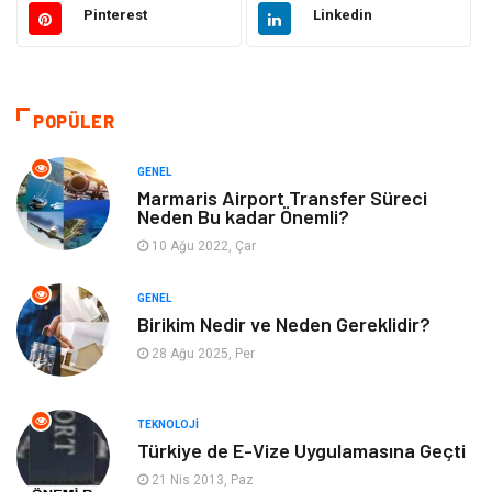
Pinterest
Linkedin
Güzellik & Bakım
Giyim
Emlak
Organizasyon
POPÜLER
Bilgisayar & Yazılım
Metalar
GENEL
Marmaris Airport Transfer Süreci
Neden Bu kadar Önemli?
Mobilya
Seo Teknikleri
10 Ağu 2022, Çar
Tatil
Arama Motorları
GENEL
Optimizasyonu
Birikim Nedir ve Neden Gereklidir?
28 Ağu 2025, Per
Webmaster Araçları
Bebek Giyim
Görsel
Aksesuar
TEKNOLOJI
Türkiye de E-Vize Uygulamasına Geçti
Backlink
İçerik
21 Nis 2013, Paz