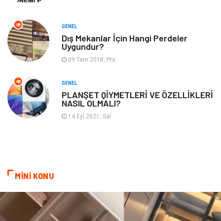
Domain
Kurumsal
GENEL
Dış Mekanlar İçin Hangi Perdeler
Hediyelik Eşya
Kültür
Uygundur?
09 Tem 2018, Pts
Algoritma
Seo Nedir
GENEL
Anahtar Kelime
Penguen
PLANŞET QİYMETLERİ VE ÖZELLİKLERİ
NASIL OLMALI?
Hosting
Programlama
14 Eyl 2021, Sal
Sandbox Blackhat
Tarım & Hayvancılık
Google Sıralama
MİNİ KONU