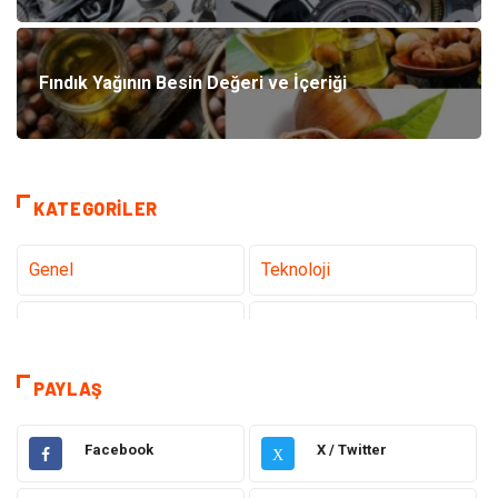
Fındık Yağının Besin Değeri ve İçeriği
KATEGORILER
Genel
Teknoloji
Tanıtıcı Reklam
Sağlık
Eğitim
Hukuk
PAYLAŞ
Makine
Elektronik
Facebook
X / Twitter
X
Gıda
Otomotiv