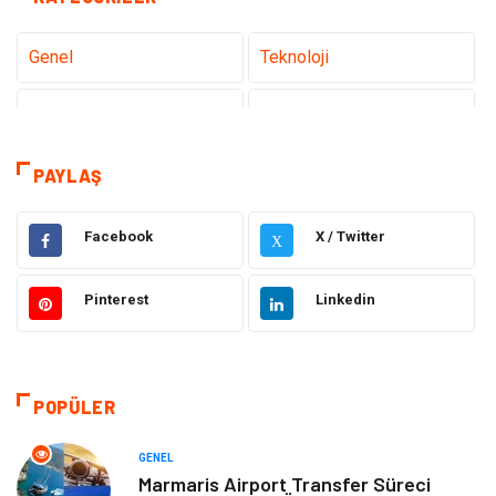
Genel
Teknoloji
Tanıtıcı Reklam
Sağlık
Eğitim
Hukuk
PAYLAŞ
Makine
Elektronik
Facebook
X / Twitter
X
Gıda
Otomotiv
Pinterest
Linkedin
Güzellik & Bakım
Giyim
Emlak
Organizasyon
POPÜLER
Bilgisayar & Yazılım
Metalar
GENEL
Marmaris Airport Transfer Süreci