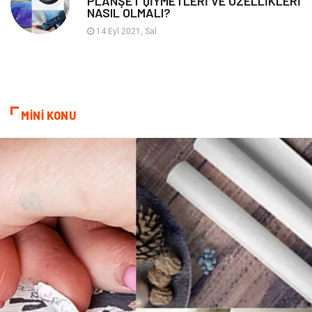
PLANŞET QİYMETLERİ VE ÖZELLİKLERİ
NASIL OLMALI?
Hosting
Programlama
14 Eyl 2021, Sal
Sandbox Blackhat
Tarım & Hayvancılık
Google Sıralama
MİNİ KONU