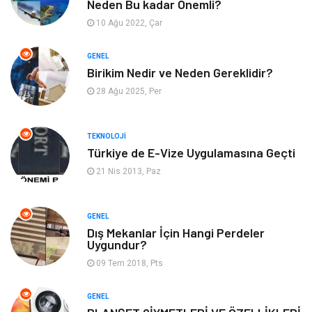
Neden Bu kadar Önemli?
Mobilya
Seo Teknikleri
10 Ağu 2022, Çar
Tatil
Arama Motorları
GENEL
Optimizasyonu
Birikim Nedir ve Neden Gereklidir?
28 Ağu 2025, Per
Webmaster Araçları
Bebek Giyim
Görsel
Aksesuar
TEKNOLOJI
Türkiye de E-Vize Uygulamasına Geçti
Backlink
İçerik
21 Nis 2013, Paz
Domain
Kurumsal
GENEL
Dış Mekanlar İçin Hangi Perdeler
Hediyelik Eşya
Kültür
Uygundur?
09 Tem 2018, Pts
Algoritma
Seo Nedir
GENEL
Anahtar Kelime
Penguen