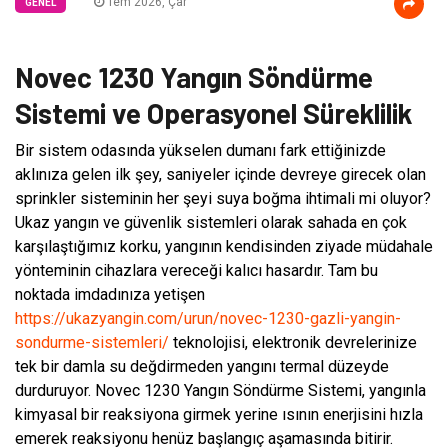
Tem 2026, Çar
GENEL
Novec 1230 Yangın Söndürme
Sistemi ve Operasyonel Süreklilik
Bir sistem odasında yükselen dumanı fark ettiğinizde
aklınıza gelen ilk şey, saniyeler içinde devreye girecek olan
sprinkler sisteminin her şeyi suya boğma ihtimali mi oluyor?
Ukaz yangın ve güvenlik sistemleri olarak sahada en çok
karşılaştığımız korku, yangının kendisinden ziyade müdahale
yönteminin cihazlara vereceği kalıcı hasardır. Tam bu
noktada imdadınıza yetişen
https://ukazyangin.com/urun/novec-1230-gazli-yangin-
sondurme-sistemleri/
teknolojisi, elektronik devrelerinize
tek bir damla su değdirmeden yangını termal düzeyde
durduruyor. Novec 1230 Yangın Söndürme Sistemi, yangınla
kimyasal bir reaksiyona girmek yerine ısının enerjisini hızla
emerek reaksiyonu henüz başlangıç aşamasında bitirir.