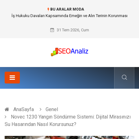
BU ARALAR MODA
Best Security Software (En İyi Güvenlik Yazılımı) ile Uzaktan Çalışmada
Ağ Güvenliğini Sağlamak
31 Tem 2026, Cum
AnaSayfa
Genel
Novec 1230 Yangın Söndürme Sistemi: Dijital Mirasınızı
Su Hasarından Nasıl Korursunuz?