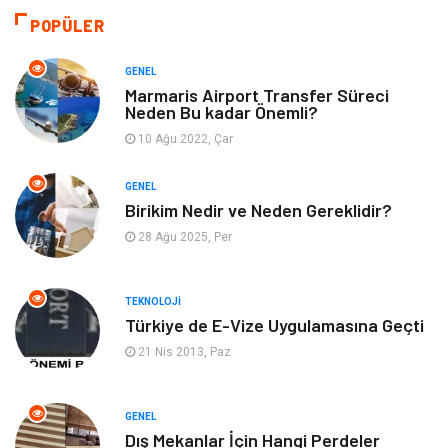
Emlak
Organizasyon
POPÜLER
Bilgisayar & Yazılım
Metalar
GENEL
Marmaris Airport Transfer Süreci
Neden Bu kadar Önemli?
Mobilya
Seo Teknikleri
10 Ağu 2022, Çar
Tatil
Arama Motorları
GENEL
Optimizasyonu
Birikim Nedir ve Neden Gereklidir?
28 Ağu 2025, Per
Webmaster Araçları
Bebek Giyim
Görsel
Aksesuar
TEKNOLOJI
Türkiye de E-Vize Uygulamasına Geçti
Backlink
İçerik
21 Nis 2013, Paz
Domain
Kurumsal
GENEL
Dış Mekanlar İçin Hangi Perdeler
Hediyelik Eşya
Kültür