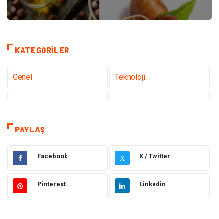
KATEGORILER
Genel
Teknoloji
Tanıtıcı Reklam
Sağlık
Eğitim
Hukuk
PAYLAŞ
Makine
Elektronik
Facebook
X / Twitter
X
Gıda
Otomotiv
Pinterest
Linkedin
Güzellik & Bakım
Giyim