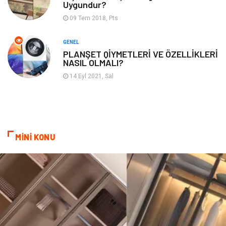
Uygundur?
09 Tem 2018, Pts
Algoritma
Seo Nedir
GENEL
Anahtar Kelime
Penguen
PLANŞET QİYMETLERİ VE ÖZELLİKLERİ
NASIL OLMALI?
Hosting
Programlama
14 Eyl 2021, Sal
Sandbox Blackhat
Tarım & Hayvancılık
Google Sıralama
MİNİ KONU