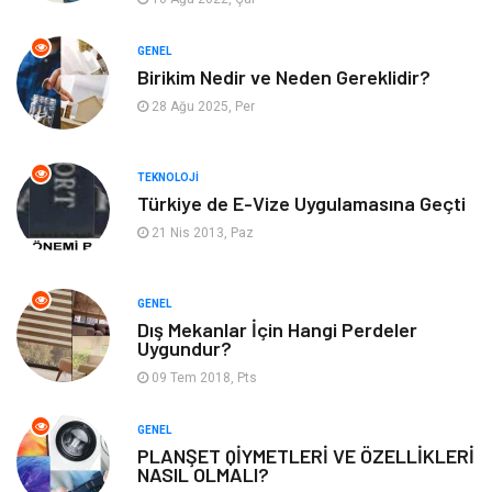
Tatil
Arama Motorları
GENEL
Optimizasyonu
Birikim Nedir ve Neden Gereklidir?
28 Ağu 2025, Per
Webmaster Araçları
Bebek Giyim
Görsel
Aksesuar
TEKNOLOJI
Türkiye de E-Vize Uygulamasına Geçti
Backlink
İçerik
21 Nis 2013, Paz
Domain
Kurumsal
GENEL
Dış Mekanlar İçin Hangi Perdeler
Hediyelik Eşya
Kültür
Uygundur?
09 Tem 2018, Pts
Algoritma
Seo Nedir
GENEL
Anahtar Kelime
Penguen
PLANŞET QİYMETLERİ VE ÖZELLİKLERİ
NASIL OLMALI?