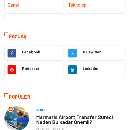
Genel
Teknoloji
Tanıtıcı Reklam
Sağlık
Eğitim
Hukuk
PAYLAŞ
Makine
Elektronik
Facebook
X / Twitter
X
Gıda
Otomotiv
Pinterest
Linkedin
Güzellik & Bakım
Giyim
Emlak
Organizasyon
POPÜLER
Bilgisayar & Yazılım
Metalar
GENEL
Marmaris Airport Transfer Süreci
Neden Bu kadar Önemli?
Mobilya
Seo Teknikleri
10 Ağu 2022, Çar