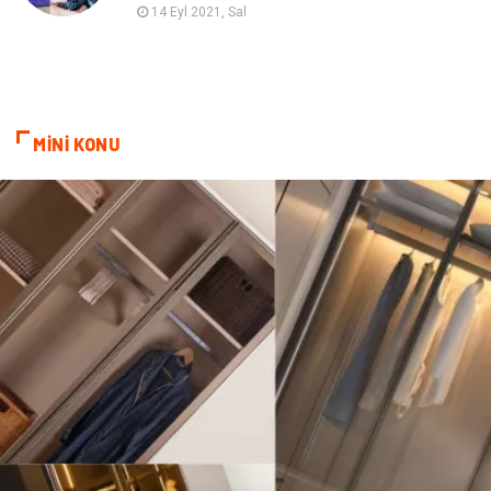
Hosting
Programlama
14 Eyl 2021, Sal
Sandbox Blackhat
Tarım & Hayvancılık
Google Sıralama
MİNİ KONU