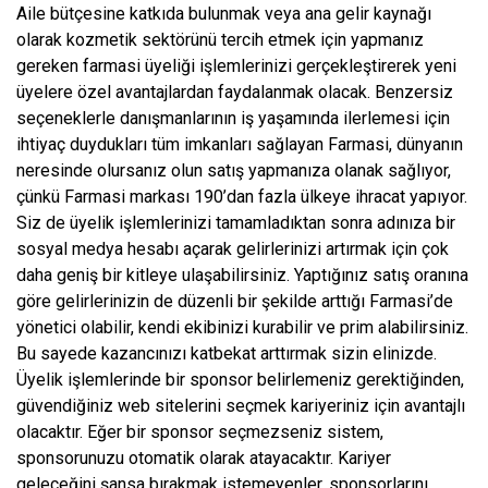
Aile bütçesine katkıda bulunmak veya ana gelir kaynağı
olarak kozmetik sektörünü tercih etmek için yapmanız
gereken farmasi üyeliği işlemlerinizi gerçekleştirerek yeni
üyelere özel avantajlardan faydalanmak olacak. Benzersiz
seçeneklerle danışmanlarının iş yaşamında ilerlemesi için
ihtiyaç duydukları tüm imkanları sağlayan Farmasi, dünyanın
neresinde olursanız olun satış yapmanıza olanak sağlıyor,
çünkü Farmasi markası 190’dan fazla ülkeye ihracat yapıyor.
Siz de üyelik işlemlerinizi tamamladıktan sonra adınıza bir
sosyal medya hesabı açarak gelirlerinizi artırmak için çok
daha geniş bir kitleye ulaşabilirsiniz. Yaptığınız satış oranına
göre gelirlerinizin de düzenli bir şekilde arttığı Farmasi’de
yönetici olabilir, kendi ekibinizi kurabilir ve prim alabilirsiniz.
Bu sayede kazancınızı katbekat arttırmak sizin elinizde.
Üyelik işlemlerinde bir sponsor belirlemeniz gerektiğinden,
güvendiğiniz web sitelerini seçmek kariyeriniz için avantajlı
olacaktır. Eğer bir sponsor seçmezseniz sistem,
sponsorunuzu otomatik olarak atayacaktır. Kariyer
geleceğini şansa bırakmak istemeyenler, sponsorlarını