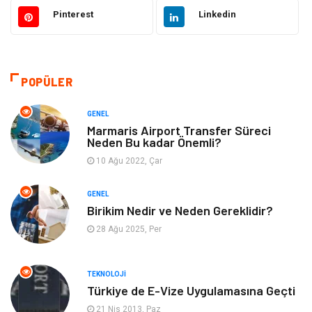
Gıda
Otomotiv
Pinterest
Linkedin
Güzellik & Bakım
Giyim
Emlak
Organizasyon
POPÜLER
Bilgisayar & Yazılım
Metalar
GENEL
Marmaris Airport Transfer Süreci
Neden Bu kadar Önemli?
Mobilya
Seo Teknikleri
10 Ağu 2022, Çar
Tatil
Arama Motorları
GENEL
Optimizasyonu
Birikim Nedir ve Neden Gereklidir?
28 Ağu 2025, Per
Webmaster Araçları
Bebek Giyim
Görsel
Aksesuar
TEKNOLOJI
Türkiye de E-Vize Uygulamasına Geçti
Backlink
İçerik
21 Nis 2013, Paz