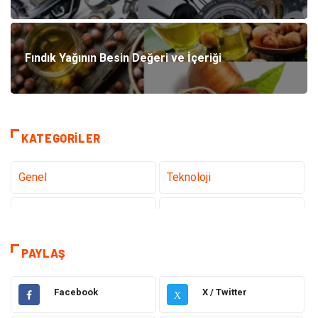
Fındık Yağının Besin Değeri ve İçeriği
KATEGORILER
Genel
Teknoloji
Tanıtıcı Reklam
Sağlık
Eğitim
Hukuk
PAYLAŞ
Makine
Elektronik
Facebook
X / Twitter
X