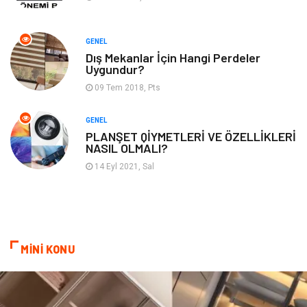
Domain
Kurumsal
GENEL
Dış Mekanlar İçin Hangi Perdeler
Hediyelik Eşya
Kültür
Uygundur?
09 Tem 2018, Pts
Algoritma
Seo Nedir
GENEL
Anahtar Kelime
Penguen
PLANŞET QİYMETLERİ VE ÖZELLİKLERİ
NASIL OLMALI?
Hosting
Programlama
14 Eyl 2021, Sal
Sandbox Blackhat
Tarım & Hayvancılık
Google Sıralama
MİNİ KONU