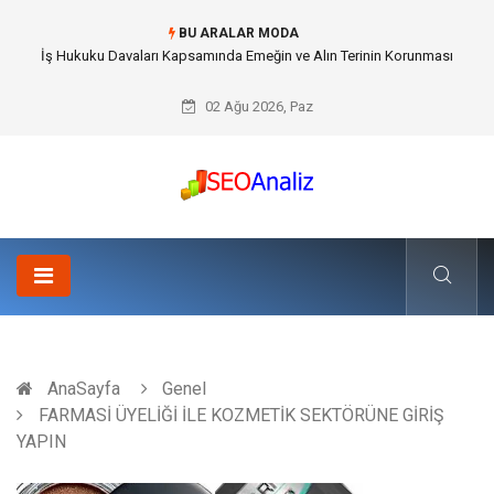
BU ARALAR MODA
Best Security Software (En İyi Güvenlik Yazılımı) ile Uzaktan Çalışmada
Ağ Güvenliğini Sağlamak
02 Ağu 2026, Paz
AnaSayfa
Genel
FARMASİ ÜYELİĞİ İLE KOZMETİK SEKTÖRÜNE GİRİŞ
YAPIN