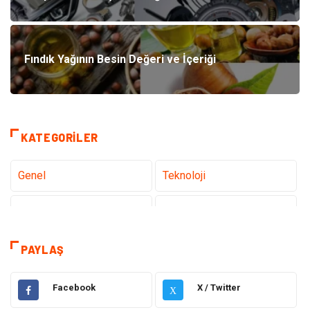
Fındık Yağının Besin Değeri ve İçeriği
KATEGORILER
Genel
Teknoloji
Tanıtıcı Reklam
Sağlık
Eğitim
Hukuk
PAYLAŞ
Makine
Elektronik
Facebook
X / Twitter
X