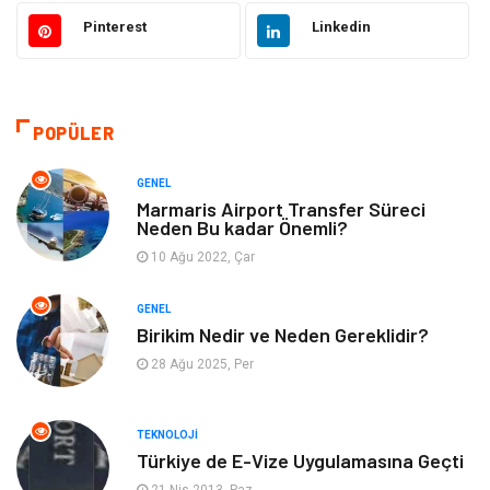
Gıda
Otomotiv
Pinterest
Linkedin
Güzellik & Bakım
Giyim
Emlak
Organizasyon
POPÜLER
Bilgisayar & Yazılım
Metalar
GENEL
Marmaris Airport Transfer Süreci
Neden Bu kadar Önemli?
Mobilya
Seo Teknikleri
10 Ağu 2022, Çar
Tatil
Arama Motorları
GENEL
Optimizasyonu
Birikim Nedir ve Neden Gereklidir?
28 Ağu 2025, Per
Webmaster Araçları
Bebek Giyim
Görsel
Aksesuar
TEKNOLOJI
Türkiye de E-Vize Uygulamasına Geçti
Backlink
İçerik