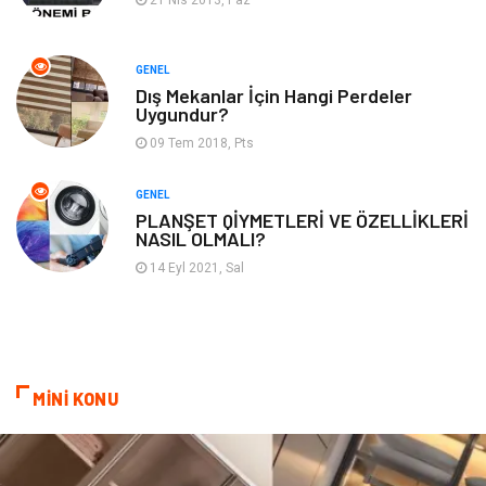
21 Nis 2013, Paz
Domain
Kurumsal
GENEL
Dış Mekanlar İçin Hangi Perdeler
Hediyelik Eşya
Kültür
Uygundur?
09 Tem 2018, Pts
Algoritma
Seo Nedir
GENEL
Anahtar Kelime
Penguen
PLANŞET QİYMETLERİ VE ÖZELLİKLERİ
NASIL OLMALI?
Hosting
Programlama
14 Eyl 2021, Sal
Sandbox Blackhat
Tarım & Hayvancılık
Google Sıralama
MİNİ KONU