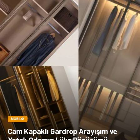
MOBILYA
Cam Kapaklı Gardrop Arayışım ve
Yatak Odamın Lüks Dönüşümü