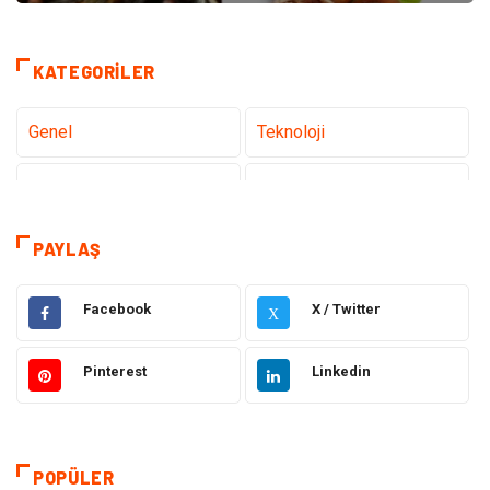
KATEGORILER
Genel
Teknoloji
Tanıtıcı Reklam
Sağlık
Eğitim
Hukuk
PAYLAŞ
Makine
Elektronik
Facebook
X / Twitter
X
Gıda
Otomotiv
Pinterest
Linkedin
Güzellik & Bakım
Giyim
Emlak
Organizasyon
POPÜLER