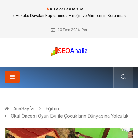
BU ARALAR MODA
Best Security Software (En İyi Güvenlik Yazılımı) ile Uzaktan Çalışmada
Ağ Güvenliğini Sağlamak
30 Tem 2026, Per
AnaSayfa
Eğitim
Okul Öncesi Oyun Evi ile Çocukların Dünyasına Yolculuk