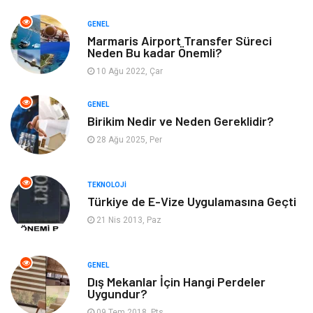
Bilgisayar & Yazılım
Metalar
GENEL
Marmaris Airport Transfer Süreci
Neden Bu kadar Önemli?
Mobilya
Seo Teknikleri
10 Ağu 2022, Çar
Tatil
Arama Motorları
GENEL
Optimizasyonu
Birikim Nedir ve Neden Gereklidir?
28 Ağu 2025, Per
Webmaster Araçları
Bebek Giyim
Görsel
Aksesuar
TEKNOLOJI
Türkiye de E-Vize Uygulamasına Geçti
Backlink
İçerik
21 Nis 2013, Paz
Domain
Kurumsal
GENEL
Dış Mekanlar İçin Hangi Perdeler
Hediyelik Eşya
Kültür
Uygundur?
09 Tem 2018, Pts