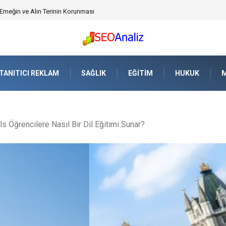
üvenlik Yazılımı) ile Uzaktan Çalışmada Ağ Güvenliğini Sağlamak
TANITICI REKLAM
SAĞLIK
EĞITIM
HUKUK
M
 Öğrencilere Nasıl Bir Dil Eğitimi Sunar?