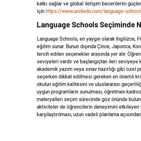
katkı sağlar ve global iletişim becerilerini güçle
için
https://www.uni4edu.com/language-school
Language Schools Seçiminde Ne
Language Schools, en yaygın olarak İngilizce, Fr
eğitim sunar. Bunun dışında Çince, Japonca, Kore
tercih edilen seçenekler arasında yer alır. Öğren
seviyeleri vardır ve başlangıçtan ileri seviyeye k
akademik yazım veya sınav hazırlığı gibi özel 
seçerken dikkat edilmesi gereken en önemli krit
okulun eğitim kalitesini ve uluslararası geçerlil
uygun programların sunulması, öğretmen kadrosun
materyalleri seçim sürecinde göz önünde bulun
aktiviteler de öğrencilerin deneyimini etkileyen 
karşılaştırılması, uzun vadeli planlama açısından