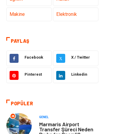
Makine
Elektronik
Gıda
Otomotiv
PAYLAŞ
Güzellik & Bakım
Giyim
Facebook
X / Twitter
X
Emlak
Organizasyon
Pinterest
Linkedin
Bilgisayar &
Metalar
Yazılım
Mobilya
Seo Teknikleri
POPÜLER
Tatil
Arama Motorları
GENEL
Optimizasyonu
Marmaris Airport
Transfer Süreci Neden