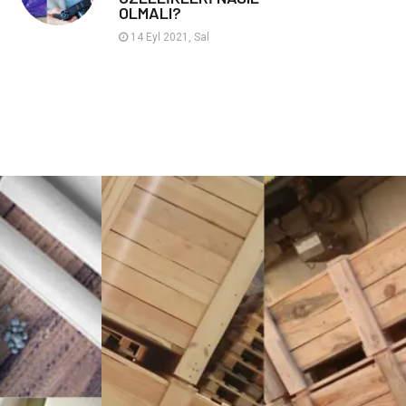
OLMALI?
Hayvancılık
14 Eyl 2021, Sal
Google Sıralama