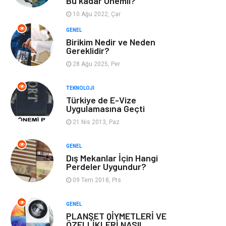
Bu kadar Önemli?
Webmaster
Bebek Giyim
Araçları
10 Ağu 2022, Çar
GENEL
Görsel
Aksesuar
Birikim Nedir ve Neden
Gereklidir?
28 Ağu 2025, Per
Backlink
İçerik
TEKNOLOJI
Domain
Kurumsal
Türkiye de E-Vize
Uygulamasına Geçti
Hediyelik Eşya
Kültür
21 Nis 2013, Paz
Algoritma
Seo Nedir
GENEL
Dış Mekanlar İçin Hangi
Perdeler Uygundur?
Anahtar Kelime
Penguen
09 Tem 2018, Pts
Hosting
Programlama
GENEL
PLANŞET QİYMETLERİ VE
Sandbox Blackhat
Tarım &
ÖZELLİKLERİ NASIL