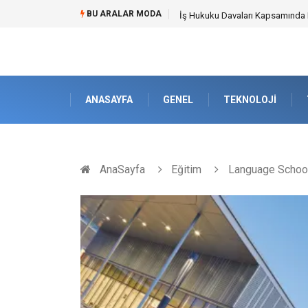
BU ARALAR MODA
Best Security Software (En İyi G
ANASAYFA
GENEL
TEKNOLOJI
AnaSayfa
Eğitim
Language Schools