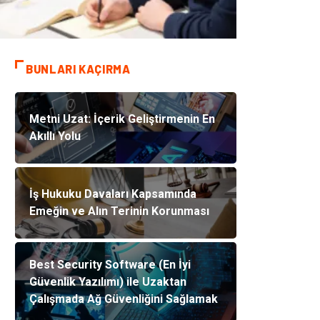
BUNLARI KAÇIRMA
Metni Uzat: İçerik Geliştirmenin En
Akıllı Yolu
İş Hukuku Davaları Kapsamında
Emeğin ve Alın Terinin Korunması
Best Security Software (En İyi
Güvenlik Yazılımı) ile Uzaktan
Çalışmada Ağ Güvenliğini Sağlamak