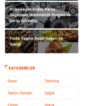
Volkswagen Yedek Parça
Seçiminde Mühendislik Disiplini ve
Sürüş Güvenliği
Fındık Yağının Besin Değeri ve
İçeriği
KATEGORILER
Genel
Teknoloji
Tanıtıcı Reklam
Sağlık
Eğitim
Hukuk