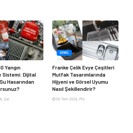
GENEL
30 Yangın
Franke Çelik Evye Çeşitleri
Sistemi: Dijital
Mutfak Tasarımlarında
ı Su Hasarından
Hijyeni ve Görsel Uyumu
ursunuz?
Nasıl Şekillendirir?
6, Çar
06 Tem 2026, Pts