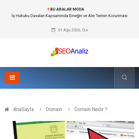
BU ARALAR MODA
Best Security Software (En İyi Güvenlik Yazılımı) ile Uzaktan Çalışmada
Ağ Güvenliğini Sağlamak
01 Ağu 2026, Cts
AnaSayfa
Domain
Domain Nedir ?