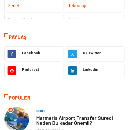
Genel
Teknoloji
Tanıtıcı Reklam
Sağlık
Eğitim
Hukuk
PAYLAŞ
Makine
Elektronik
Facebook
X / Twitter
X
Gıda
Otomotiv
Pinterest
Linkedin
Güzellik & Bakım
Giyim
Emlak
Organizasyon
POPÜLER
Bilgisayar & Yazılım
Metalar
GENEL
Marmaris Airport Transfer Süreci
Neden Bu kadar Önemli?
Mobilya
Seo Teknikleri