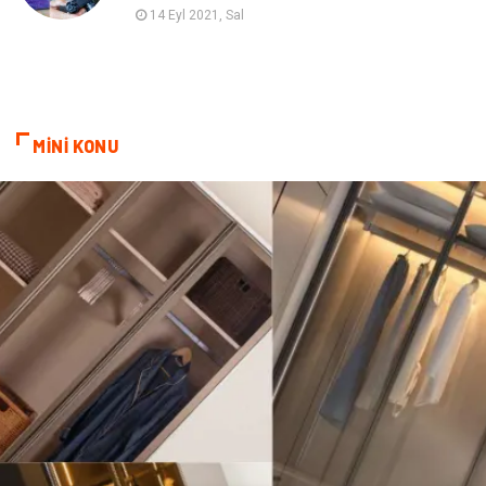
Hosting
Programlama
14 Eyl 2021, Sal
Sandbox Blackhat
Tarım & Hayvancılık
Google Sıralama
MİNİ KONU