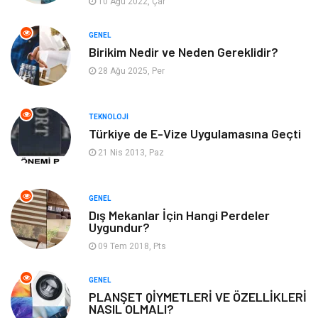
10 Ağu 2022, Çar
Tatil
Arama Motorları
GENEL
Optimizasyonu
Birikim Nedir ve Neden Gereklidir?
28 Ağu 2025, Per
Webmaster Araçları
Bebek Giyim
Görsel
Aksesuar
TEKNOLOJI
Türkiye de E-Vize Uygulamasına Geçti
Backlink
İçerik
21 Nis 2013, Paz
Domain
Kurumsal
GENEL
Dış Mekanlar İçin Hangi Perdeler
Hediyelik Eşya
Kültür
Uygundur?
09 Tem 2018, Pts
Algoritma
Seo Nedir
GENEL
Anahtar Kelime
Penguen
PLANŞET QİYMETLERİ VE ÖZELLİKLERİ
NASIL OLMALI?